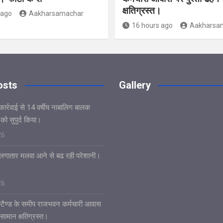
क्षतिग्रस्त।
 ago
Aakharsamachar
16 hours ago
Aakharsa
osts
Gallery
कार्रवाई से 14 वर्षीय नाबालिग बालक
ो सुपुर्द किया।
26
र लगातार मलवा आने से बढ रही परेशानी।
26
 स्टैण्ड के समीप राजभवन कर्मचारी आवास
 सामान क्षतिग्रस्त।