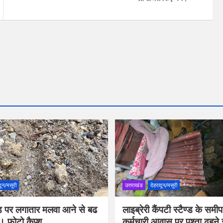
दून/मसूरी
उत्तराखंड
देहरादून/मसूरी
रोड पर लगातार मलवा आने से बढ
लाइब्रेरी कैंपटी स्टैण्ड के सम
। फोटो कैप्श
कर्मचारी आवास पर पुश्ता ढहने