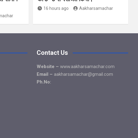
16 hours ago
Aakharsamachar
machar
Contact Us
Website –
www.aakharsamachar.com
Email –
aakharsamachar@gmail.com
Ph.No: