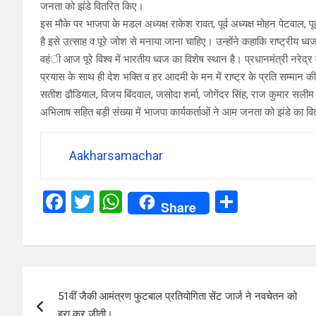
जनता को झंडे वितरित किए।
इस मौके पर भाजपा के मडल अध्यक्ष राकेश रावत, पूर्व अध्यक्ष मोहन पेटवाल, पू
है इसे उत्साह व पूरे जोश से मनाया जाना चाहिए। उन्होंने कहाकि राष्ट्रीय ध
वहंी आज पूरे विश्व में भारतीय ध्वज का विशेष स्थान है। प्रधानमंत्री नरेद्र म
प्रयास के साथ ही देश भक्ति व हर आदमी के मन में राष्ट्र के प्रति सम्मान
सतीश ढौडियाल, विजय बिंदवाल, जसोदा शर्मा, जोगेंदर सिंह, राज कुमार
अभिलाष सहित बड़ी संख्या में भाजपा कार्यकर्ताओं ने आम जनता को झंडे का 
Aakharsamachar
F
T
W
S
Share
a
wi
h
h
ce
tt
at
ar
b
er
s
e
Post
o
A
51वीं जैकी आमंत्रण फुटबाल प्रतियोगिता सेंट जार्ज ने नवचेतन को
navigation
o
p
हरा कर जीती।