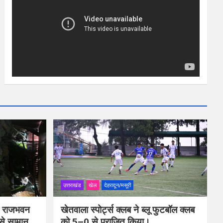
उत्तराखंड
खेल
देहरादून/मसूरी
ीप राजभवन
खेतवाला स्पोर्ट्स क्लब ने ब्लू फुटबॉल क्लब
 से सामान
को 5–0 से पराजित किया।