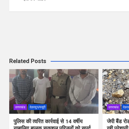
k
p
Related Posts
उत्तराखंड
देहरादून/मसूरी
उत्तराखंड
देहरा
पुलिस की त्वरित कार्रवाई से 14 वर्षीय
जेपी बैंड 
नाबालिग बालक सकुशल परिजनों को सुपुर्द
रही परेशानी