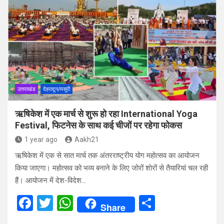
b
er
s
e
o
A
o
p
k
p
उत्तराखंड
देहरादून/मसूरी
ऋषिकेश में एक मार्च से शुरू हो रहा International Yoga
Festival, फिटनेस के साथ कई चीजों पर रहेगा फोकस
1 year ago
Aakh21
ऋषिकेश में एक से सात मार्च तक अंतरराष्ट्रीय योग महोत्सव का आयोजन
क‍िया जाएगा। महोत्‍सव को भव्य बनाने के लिए जोरों शाेरों से तैयारियां चल रही
हैं। आयोजन में देश-विदेश…
F
T
W
S
Share
a
wi
h
h