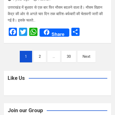
उत्तराखंड में बुधवार से एक बार फिर मौसम बदलने वाला है। मौसम विज्ञान
केंद्र की ओर से अगले चार दिन तक बारिश-बर्फबारी की चेतावनी जारी की
गई है। इसके चलते…
F
T
W
S
Share
a
wi
h
h
ce
tt
at
ar
Posts
b
er
s
e
1
2
…
30
Next
pagination
o
A
o
p
Like Us
k
p
Join our Group