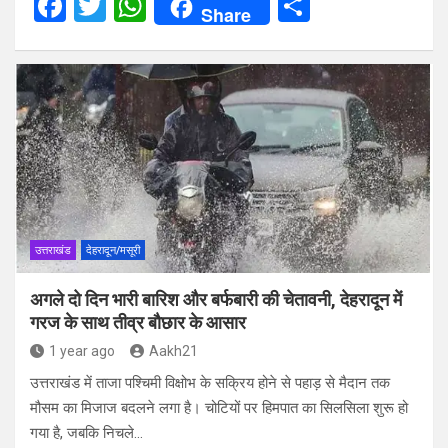
F
T
W
S
Share
a
wi
h
h
ce
tt
at
ar
b
er
s
e
o
A
o
p
k
p
उत्तराखंड
देहरादून/मसूरी
अगले दो दिन भारी बारिश और बर्फबारी की चेतावनी, देहरादून में
गरज के साथ तीव्र बौछार के आसार
1 year ago
Aakh21
उत्तराखंड में ताजा पश्चिमी विक्षोभ के सक्रिय होने से पहाड़ से मैदान तक
मौसम का मिजाज बदलने लगा है। चोटियों पर हिमपात का सिलसिला शुरू हो
गया है, जबकि निचले…