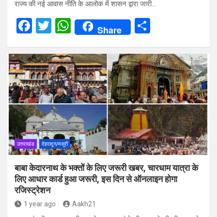
राज्य की नई आवास नीति के आलोक में शासन द्वारा जारी…
F
T
W
S
Share
a
wi
h
h
ce
tt
at
ar
b
er
s
e
o
A
o
p
k
p
उत्तराखंड
देहरादून/मसूरी
बाबा केदारनाथ के भक्तों के लिए जरूरी खबर, चारधाम यात्रा के
लिए आधार कार्ड हुआ जरूरी, इस दिन से ऑनलाइन होगा
रजिस्ट्रेशन
1 year ago
Aakh21