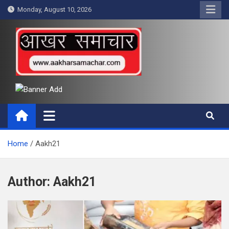
Skip
Monday, August 10, 2026
to
content
आखर समाचार
Home
Aakh21
Author:
Aakh21