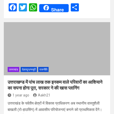
F
T
W
S
Share
a
wi
h
h
ce
tt
at
ar
b
er
s
e
o
A
o
p
k
p
उत्तराखंड
देहरादून/मसूरी
राजनीति
उत्तराखण्ड में पांच लाख तक इनकम वाले परिवारों का आशियाने
का सपना होगा पूरा, सरकार ने की खास प्‍लानिंग
1 year ago
Aakh21
उत्तराखंड के पर्वतीय क्षेत्रों में विकास प्राधिकरण अब स्थानीय वास्तुशैली
बाखली (रो-हाउसिंग) में आवासीय परियोजनाएं बनाने को प्राथमिकता देंगे।