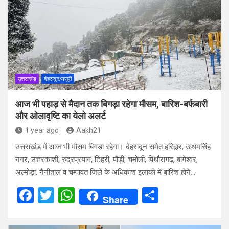
b
er
s
e
o
A
o
p
k
p
उत्तराखंड
देहरादून/मसूरी
आज भी पहाड़ से मैदान तक बिगड़ा रहेगा मौसम, बारिश-बर्फबारी
और ओलावृष्टि का येलो अलर्ट
1 year ago
Aakh21
उत्तराखंड में आज भी मौसम बिगड़ा रहेगा। देहरादून समेत हरिद्वार, ऊधमसिंह
नगर, उत्तरकाशी, रुद्रप्रयाग, टिहरी, पौड़ी, चमोली, पिथौरागढ़, बागेश्वर,
अल्मोड़ा, नैनीताल व चम्पावत जिले के अधिकांश इलाकों में बारिश होने…
F
T
W
S
Share
a
wi
h
h
ce
tt
at
ar