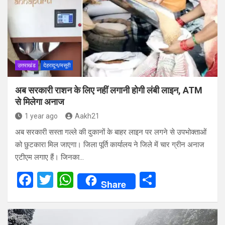
उत्तराखंड
देहरादून/मसूरी
अब सरकारी राशन के लिए नहीं लगानी होगी लंबी लाइन, ATM
से मिलेगा अनाज
1 year ago
Aakh21
अब सरकारी सस्ता गल्ले की दुकानों के बाहर लाइन पर लगने से उपभोक्ताओं
को छुटकारा मिल जाएगा। जिला पूर्ति कार्यालय ने जिले में चार ग्रीन अनाज
एटीएम लगाए हैं। जिनका…
F
T
W
S
Share
a
wi
h
h
ce
tt
at
ar