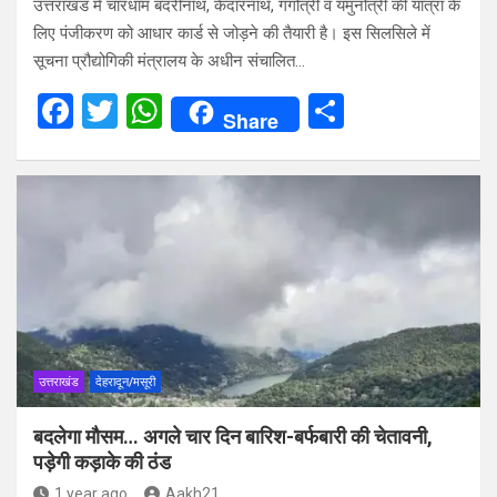
उत्तराखंड में चारधाम बदरीनाथ, केदारनाथ, गंगोत्री व यमुनोत्री की यात्रा के
लिए पंजीकरण को आधार कार्ड से जोड़ने की तैयारी है। इस सिलसिले में
सूचना प्रौद्योगिकी मंत्रालय के अधीन संचालित…
F
T
W
S
Share
a
wi
h
h
ce
tt
at
ar
b
er
s
e
o
A
o
p
k
p
उत्तराखंड
देहरादून/मसूरी
बदलेगा मौसम… अगले चार दिन बारिश-बर्फबारी की चेतावनी,
पड़ेगी कड़ाके की ठंड
1 year ago
Aakh21