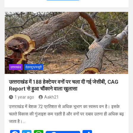
a
wi
h
h
ce
tt
at
ar
b
er
s
e
o
A
o
p
k
p
उत्तराखंड
देहरादून/मसूरी
उत्‍तराखंड में 188 हेक्टेयर वनों पर चला दी गई जेसीबी, CAG
Report से हुआ चौंकाने वाला खुलासा
1 year ago
Aakh21
उत्तराखंड में बेशक 72 प्रतिशत से अधिक भूभाग का स्वरूप वन है। इसके
चलते विकास की गुंजाइश कम रहती है और वनों पर दबाव उतना ही अधिक बढ़
जाता है।…