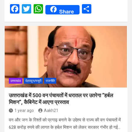
F
T
W
S
Share
a
wi
h
h
ce
tt
at
ar
b
er
s
e
o
A
o
p
k
p
उत्तराखंड
देहरादून/मसूरी
राजनीति
उत्‍तराखंड में 500 वन पंचायतों में धरातल पर उतरेगा ”हर्बल
मिशन”, कैबिनेट में आएगा प्रस्ताव
1 year ago
Aakh21
वन और जन के रिश्तों को प्रगाढ़ बनाने के उद्देश्य से राज्य की वन पंचायतों में
628 करोड़ रुपये की लागत के हर्बल मिशन को लेकर सरकार गंभीर हो गई…