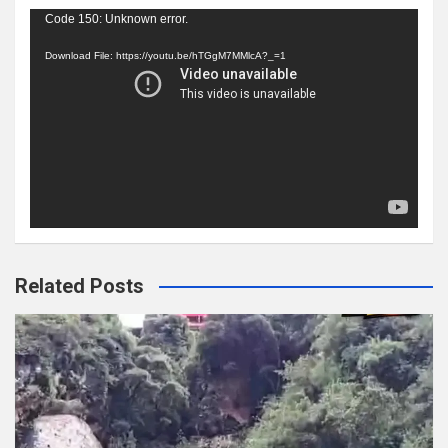
Video
Code 150: Unknown error.
Player
Download File: https://youtu.be/hTGgM7MMlcA?_=1
Related Posts