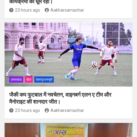
कार्यक्रमों की धूम रही।
23 hours ago
Aakharsamachar
उत्तराखंड
खेल
देहरादून/मसूरी
जैकी कप फुटबाल में नवचेतन, वाइनबर्ग एलन ए टीम और
मैनोराइट की शानदार जीत।
23 hours ago
Aakharsamachar