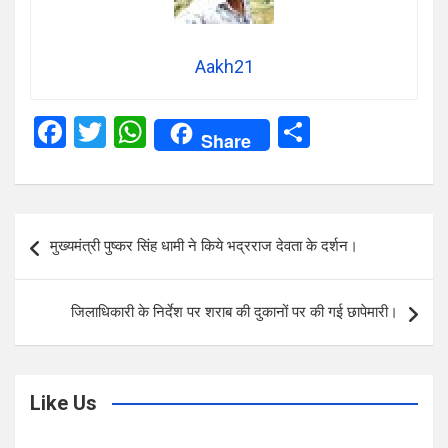
Aakh21
F
T
W
S
Share
a
wi
h
h
ce
tt
at
ar
b
er
s
e
Post
मुख्यमंत्री पुष्कर सिंह धामी ने किये भद्रराज देवता के दर्शन।
o
A
navigation
o
p
जिलाधिकारी के निर्देश पर शराब की दुकानों पर की गई छापेमारी।
k
p
Like Us