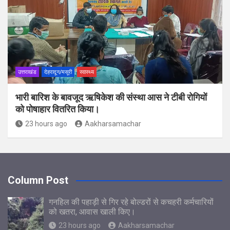
उत्तराखंड
देहरादून/मसूरी
स्वास्थ्य
भारी बारिश के बावजूद ऋषिकेश की संस्था आस ने टीबी रोगियों
को पोषाहार वितरित किया।
23 hours ago
Aakharsamachar
Column Post
गनहिल की पहाड़ी से गिर रहे बोल्डरों से कचहरी कर्मचारियों
को खतरा, आवास खाली किए।
23 hours ago
Aakharsamachar