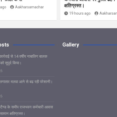
क्षतिग्रस्त।
 ago
Aakharsamachar
19 hours ago
Aakharsa
osts
Gallery
कार्रवाई से 14 वर्षीय नाबालिग बालक
ो सुपुर्द किया।
26
र लगातार मलवा आने से बढ रही परेशानी।
26
 स्टैण्ड के समीप राजभवन कर्मचारी आवास
 सामान क्षतिग्रस्त।