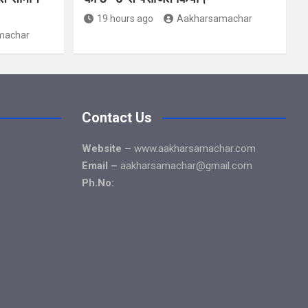
19 hours ago
Aakharsamachar
machar
Contact Us
Website –
www.aakharsamachar.com
Email –
aakharsamachar@gmail.com
Ph.No: