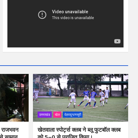
उत्तराखंड
खेल
देहरादून/मसूरी
ीप राजभवन
खेतवाला स्पोर्ट्स क्लब ने ब्लू फुटबॉल क्लब
 से सामान
को 5–0 से पराजित किया।