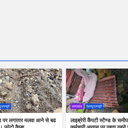
दून/मसूरी
उत्तराखंड
देहरादून/मसूरी
रोड पर लगातार मलवा आने से बढ
लाइब्रेरी कैंपटी स्टैण्ड के सम
। फोटो कैप्श
कर्मचारी आवास पर पुश्ता ढहने