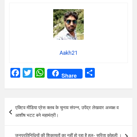
Aakh21
F
T
W
S
Share
a
wi
h
h
ce
tt
at
ar
b
er
s
e
Post
एक्टिव मीडिया प्रेस क्लब के चुनाव संपन्न, उपेंद्र लेखवार अध्यक्ष व
o
A
navigation
आशीष भटट बने महामंत्री।
o
p
k
p
जनप्रतिनिधियों की शिकायतों का नहीं हो रहा है हल- सरिता कोहली ।