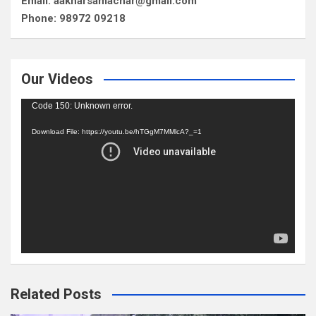
Email: aakharsamachar@gmail.com
Phone: 98972 09218
Our Videos
Video
Code 150: Unknown error.
Player
Download File: https://youtu.be/hTGgM7MMlcA?_=1
Related Posts