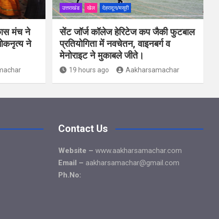
उत्तराखंड
खेल
देहरादून/मसूरी
ास मंच ने
सेंट जॉर्ज कॉलेज हेरिटेज कप जैकी फुटबाल
कनृत्य ने
प्रतियोगिता में नवचेतन, वाइनबर्ग व
मेनोराइट ने मुकाबले जीते।
machar
19 hours ago
Aakharsamachar
Contact Us
Website –
www.aakharsamachar.com
Email –
aakharsamachar@gmail.com
Ph.No: