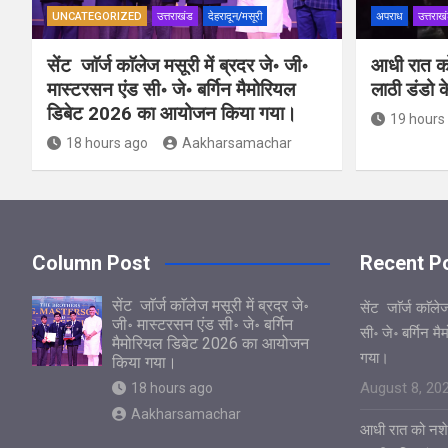
UNCATEGORIZED
उत्तराखंड
देहरादून/मसूरी
अपराध
उत्तराख
सेंट जाॅर्ज काॅलेज मसूरी में ब्रदर जे॰ जी॰
आधी रात क
मास्टरसन एंड सी॰ जे॰ बर्गिन मैमोरियल
लाठी डंडो 
डिबेट 2026 का आयोजन किया गया।
19 hours
18 hours ago
Aakharsamachar
Column Post
Recent P
सेंट जाॅर्ज काॅलेज मसूरी में ब्रदर जे॰
सेंट जाॅर्ज काॅल
जी॰ मास्टरसन एंड सी॰ जे॰ बर्गिन
सी॰ जे॰ बर्गिन 
मैमोरियल डिबेट 2026 का आयोजन
गया।
किया गया।
August 8, 20
18 hours ago
Aakharsamachar
आधी रात को नशे