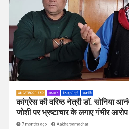
UNCATEGORIZED
उत्तराखंड
देहरादून/मसूरी
राजनीति
कांग्रेस की वरिष्ठ नेत्री डॉ. सोनिया आनं
जोशी पर भ्रष्टाचार के लगाए गंभीर आरोप
7 months ago
Aakharsamachar