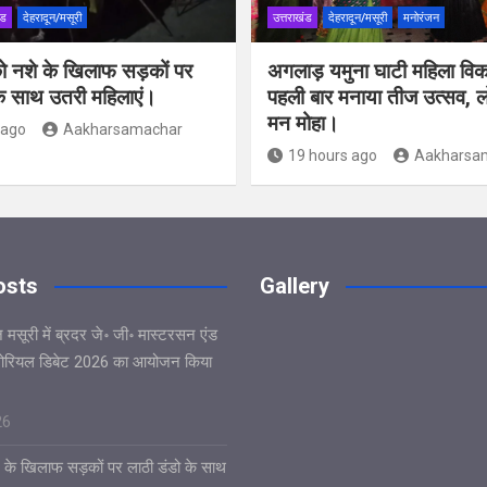
ंड
देहरादून/मसूरी
उत्तराखंड
देहरादून/मसूरी
मनोरंजन
ो नशे के खिलाफ सड़कों पर
अगलाड़ यमुना घाटी महिला विक
के साथ उतरी महिलाएं।
पहली बार मनाया तीज उत्सव, लो
मन मोहा।
 ago
Aakharsamachar
19 hours ago
Aakharsa
osts
Gallery
ेज मसूरी में ब्रदर जे॰ जी॰ मास्टरसन एंड
मैमोरियल डिबेट 2026 का आयोजन किया
26
 के खिलाफ सड़कों पर लाठी डंडो के साथ