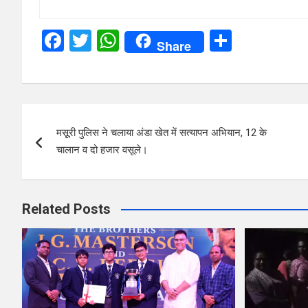
F
T
W
S
Share
a
wi
h
h
ce
tt
at
ar
b
er
s
e
Post
o
A
मसूूरी पुलिस ने चलाया अंडा खेत में सत्यापन अभियान, 12 के
navigation
o
p
चालान व दो हजार वसूले।
k
p
Related Posts