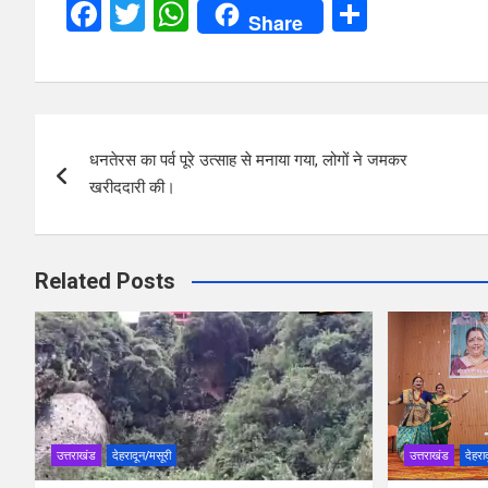
F
T
W
S
Share
a
wi
h
h
ce
tt
at
ar
b
er
s
e
Post
o
A
धनतेरस का पर्व पूरे उत्साह से मनाया गया, लोगों ने जमकर
navigation
o
p
खरीददारी की।
k
p
Related Posts
उत्तराखंड
देहरादून/मसूरी
उत्तराखंड
देहरा