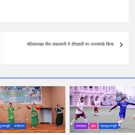
पलिकाध्यक्ष मीरा सकलानी ने दीपावली पर जनसंपर्क किया
दून/मसूरी
मनोरंजन
उत्तराखंड
खेल
देहरादून/मसूरी