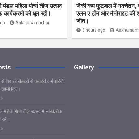
ी मंडल महिला मोर्चा तीज उत्सव
जैकी कप फुटबाल में नवचेतन, व
िक कार्यक्रमों की धूम रही।
एलन ए टीम और मैनोराइट की 
जीत।
ago
Aakharsamachar
8 hours ago
Aakharsam
osts
Gallery
े गिर रहे बोल्डरों से कचहरी कर्मचारियों
 खाली किए।
26
 महिला मोर्चा तीज उत्सव में सांस्कृतिक
ूम रही।
26