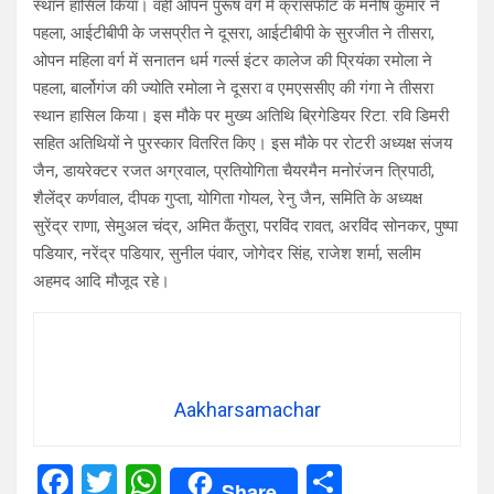
स्थान हासिल किया। वहीं ओपन पुरूष वर्ग में क्रासफीट के मनीष कुमार ने
पहला, आईटीबीपी के जसप्रीत ने दूसरा, आईटीबीपी के सुरजीत ने तीसरा,
ओपन महिला वर्ग में सनातन धर्म गर्ल्स इंटर कालेज की प्रियंका रमोला ने
पहला, बार्लोगंज की ज्योति रमोला ने दूसरा व एमएससीए की गंगा ने तीसरा
स्थान हासिल किया। इस मौके पर मुख्य अतिथि ब्रिगेडियर रिटा. रवि डिमरी
सहित अतिथियों ने पुरस्कार वितरित किए। इस मौके पर रोटरी अध्यक्ष संजय
जैन, डायरेक्टर रजत अग्रवाल, प्रतियोगिता चैयरमैन मनोरंजन त्रिपाठी,
शैलेंद्र कर्णवाल, दीपक गुप्ता, योगिता गोयल, रेनु जैन, समिति के अध्यक्ष
सुरेंद्र राणा, सेमुअल चंद्र, अमित कैंतुरा, परविंद रावत, अरविंद सोनकर, पुष्पा
पडियार, नरेंद्र पडियार, सुनील पंवार, जोगेदर सिंह, राजेश शर्मा, सलीम
अहमद आदि मौजूद रहे।
Aakharsamachar
F
T
W
S
Share