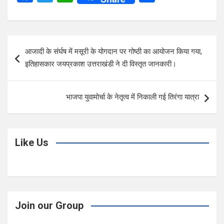
a
wi
h
h
ce
tt
at
ar
b
er
s
e
Post
आजादी के संर्घष में मसूरी के योगदान पर गोष्ठी का आयोजन किया गया,
o
A
navigation
इतिहासकार जयप्रकाश उत्तराखंडी ने दी विस्तृत जानकारी।
o
p
k
p
भाजपा युवामोर्चा के नेतृत्व में निकाली गई तिरंगा यात्रा
Like Us
Join our Group