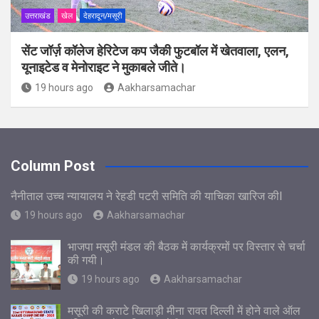
उत्तराखंड
खेल
देहरादून/मसूरी
सेंट जॉर्ज़ कॉलेज हेरिटेज कप जैकी फुटबॉल में खेतवाला, एलन,
यूनाइटेड व मेनोराइट ने मुकाबले जीते।
19 hours ago
Aakharsamachar
Column Post
नैनीताल उच्च न्यायालय ने रेहडी पटरी समिति की याचिका खारिज कीl
19 hours ago
Aakharsamachar
भाजपा मसूरी मंडल की बैठक में कार्यक्रमों पर विस्तार से चर्चा
की गयी।
19 hours ago
Aakharsamachar
मसूरी की कराटे खिलाड़ी मीना रावत दिल्ली में होने वाले ऑल