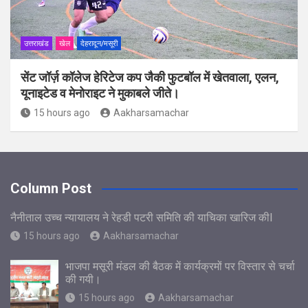
उत्तराखंड
खेल
देहरादून/मसूरी
सेंट जॉर्ज़ कॉलेज हेरिटेज कप जैकी फुटबॉल में खेतवाला, एलन,
यूनाइटेड व मेनोराइट ने मुकाबले जीते।
15 hours ago
Aakharsamachar
Column Post
नैनीताल उच्च न्यायालय ने रेहडी पटरी समिति की याचिका खारिज कीl
15 hours ago
Aakharsamachar
भाजपा मसूरी मंडल की बैठक में कार्यक्रमों पर विस्तार से चर्चा
की गयी।
15 hours ago
Aakharsamachar