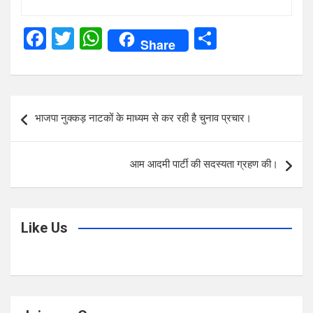
F
T
W
S
Share
a
wi
h
h
ce
tt
at
ar
b
er
s
e
Post
भाजपा नुक्कड़ नाटकों के माध्यम से कर रही है चुनाव प्रचार।
o
A
navigation
o
p
आम आदमी पार्टी की सदस्यता ग्रहण की।
k
p
Like Us