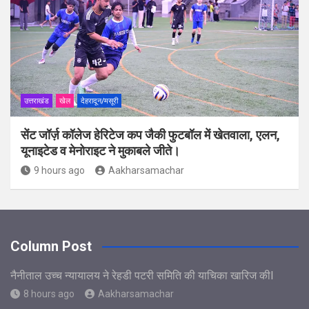
उत्तराखंड
खेल
देहरादून/मसूरी
सेंट जॉर्ज़ कॉलेज हेरिटेज कप जैकी फुटबॉल में खेतवाला, एलन,
यूनाइटेड व मेनोराइट ने मुकाबले जीते।
9 hours ago
Aakharsamachar
Column Post
नैनीताल उच्च न्यायालय ने रेहडी पटरी समिति की याचिका खारिज कीl
8 hours ago
Aakharsamachar