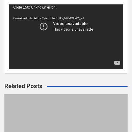
Video
Code 150: Unknown error.
Player
Download File: https://youtu.be/hTGgM7MMlcA?_=1
Related Posts