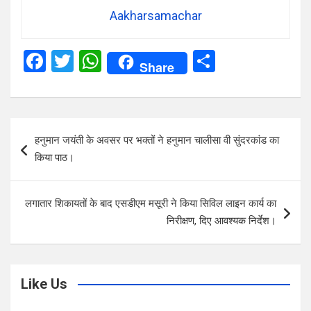
Aakharsamachar
F
T
W
S
Share
a
wi
h
h
ce
tt
at
ar
b
er
s
e
Post
हनुमान जयंती के अवसर पर भक्तों ने हनुमान चालीसा वी सुंदरकांड का
o
A
navigation
किया पाठ।
o
p
k
p
लगातार शिकायतों के बाद एसडीएम मसूरी ने किया सिविल लाइन कार्य का
निरीक्षण, दिए आवश्यक निर्देश।
Like Us