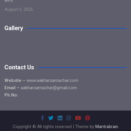
करेंगी
August 6, 2026
Gallery
Contact Us
Website –
www.aakharsamachar.com
Email –
aakharsamachar@gmail.com
Ph.No:
Copyright © All rights reserved | Theme by
Mantrabrain