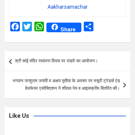
Aakharsamachar
F
T
W
S
Share
a
wi
h
h
ce
tt
at
ar
b
er
s
e
Post
श्री सांई मंदिर स्थापना दिवस पर भंडारे का आयोजन।
o
A
navigation
o
p
भगवान परशुराम जयंती व अक्षय तृतीया के अवसर पर मसूरी ट्रेडर्स एंड
k
p
वेलफेयर एसोसिएशन ने शीतल पेय व आइसक्रीम वितरित की।
Like Us