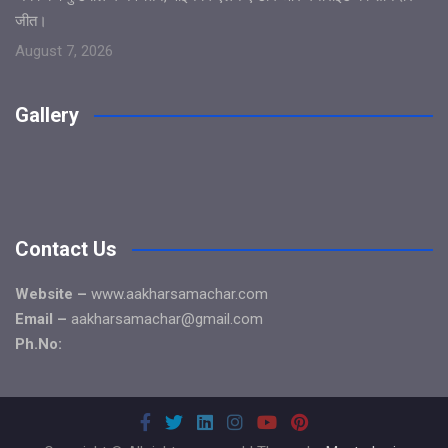
जीत।
August 7, 2026
Gallery
Contact Us
Website –
www.aakharsamachar.com
Email –
aakharsamachar@gmail.com
Ph.No: