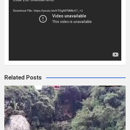
Video
Code 150: Unknown error.
Player
Download File: https://youtu.be/hTGgM7MMlcA?_=1
Related Posts