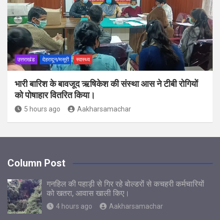
उत्तराखंड
देहरादून/मसूरी
स्वास्थ्य
भारी बारिश के बावजूद ऋषिकेश की संस्था आस ने टीबी रोगियों
को पोषाहार वितरित किया।
5 hours ago
Aakharsamachar
Column Post
गनहिल की पहाड़ी से गिर रहे बोल्डरों से कचहरी कर्मचारियों
को खतरा, आवास खाली किए।
4 hours ago
Aakharsamachar