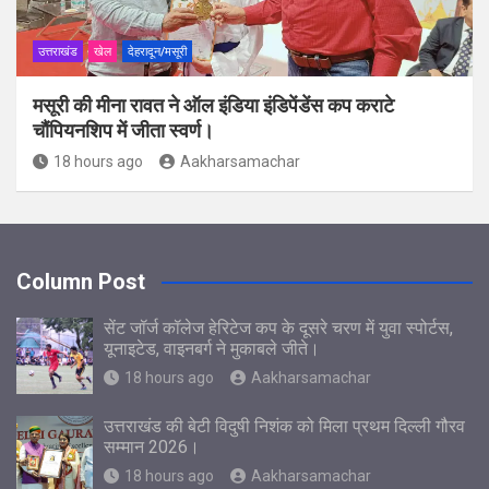
उत्तराखंड
खेल
देहरादून/मसूरी
मसूरी की मीना रावत ने ऑल इंडिया इंडिपेंडेंस कप कराटे
चौंपियनशिप में जीता स्वर्ण।
18 hours ago
Aakharsamachar
Column Post
सेंट जॉर्ज कॉलेज हेरिटेज कप के दूसरे चरण में युवा स्पोर्टस,
यूनाइटेड, वाइनबर्ग ने मुकाबले जीते।
18 hours ago
Aakharsamachar
उत्तराखंड की बेटी विदुषी निशंक को मिला प्रथम दिल्ली गौरव
सम्मान 2026।
18 hours ago
Aakharsamachar