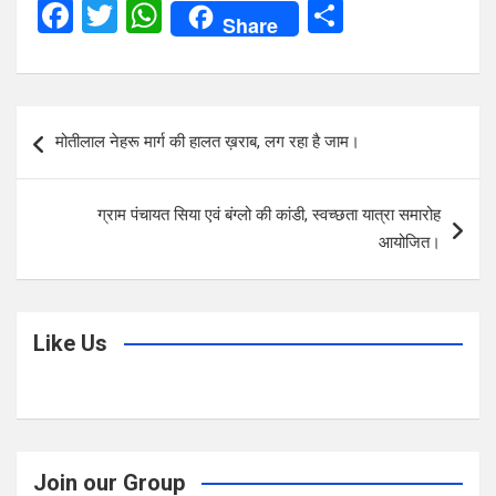
F
T
W
S
Share
a
wi
h
h
ce
tt
at
ar
b
er
s
e
Post
मोतीलाल नेहरू मार्ग की हालत ख़राब, लग रहा है जाम।
o
A
navigation
o
p
ग्राम पंचायत सिया एवं बंग्लो की कांडी, स्वच्छता यात्रा समारोह
k
p
आयोजित।
Like Us
Join our Group