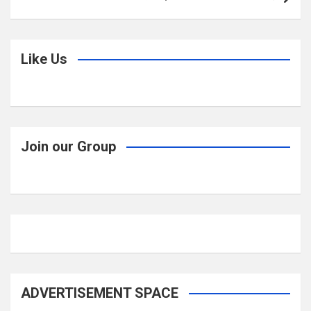
k
p
Like Us
Join our Group
ADVERTISEMENT SPACE