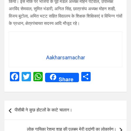
किया। इस मौके पर भाजपा के पूर्व मंडल अध्यक्ष मोहन पेटवाल, उपाध्यक्ष
अरविंद सेमवाल, सुमित भंडारी, अनिल सिंह, छात्रसंघ अध्यक्ष मोहन शाही,
विजय बुटोला, अमित भटट सहित विद्यालय के शिक्षक शिक्षिकाएं व विभिन्न गांवों
के प्रधान, क्षेत्रपंचायत सदस्य आदि मौजूद रहे।
Aakharsamachar
F
T
W
S
Share
a
wi
h
h
ce
tt
at
ar
b
er
s
e
Post
पीसीबी ने कुछ होटलों के काटे चालान।
o
A
navigation
o
p
लोक गायिका रेशमा शाह की एलबम मेरी ददांणी का लोकार्पण।