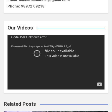
Email: aakharsamachar@gmail.com
Phone: 98972 09218
Our Videos
Video
Code 150: Unknown error.
Player
Download File: https://youtu.be/hTGgM7MMlcA?_=1
Related Posts