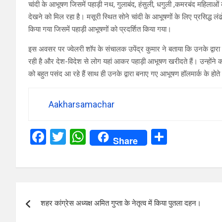
चांदी के आभूषण जिसमें पहाड़ी नथ, गुलाबंद, हंसुली, धगुली ,कमरबंद महिलाओं 
देखने को मिल रहा है। मसूरी स्थित सोने चांदी के आभूषणों के लिए प्रसिद्ध लंढो
किया गया जिसमें पहाड़ी आभूषणों को प्रदर्शित किया गया।
इस अवसर पर ज्वेलरी शॉप के संचालक उपेंद्र कुमार ने बताया कि उनके द्वारा व
रही है और देश-विदेश से लोग यहां आकर पहाड़ी आभूषण खरीदते हैं। उन्होंने कहा
को बहुत पसंद आ रहे हैं साथ ही उनके द्वारा बनाए गए आभूषण हॉलमार्क के होते ह
Aakharsamachar
F
T
W
S
Share
a
wi
h
h
ce
tt
at
ar
b
er
s
e
Post
o
A
शहर कांग्रेस अध्यक्ष अमित गुप्ता के नेतृत्व में किया पुतला दहन।
navigation
o
p