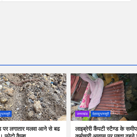
दून/मसूरी
उत्तराखंड
देहरादून/मसूरी
रोड पर लगातार मलवा आने से बढ
लाइब्रेरी कैंपटी स्टैण्ड के सम
। फोटो कैप्श
कर्मचारी आवास पर पुश्ता ढहने