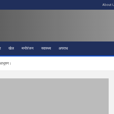
About 
ा
खेल
मनोरंजन
स्वास्थ्य
अपराध
़ी आभूषण।