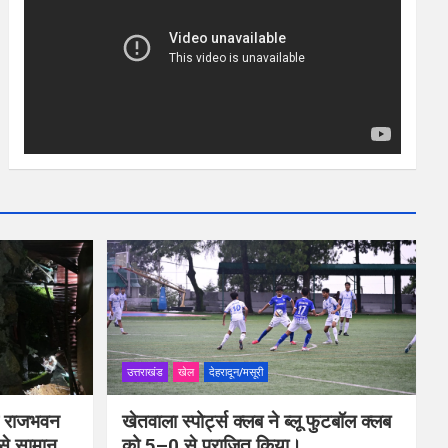
उत्तराखंड
खेल
देहरादून/मसूरी
ीप राजभवन
खेतवाला स्पोर्ट्स क्लब ने ब्लू फुटबॉल क्लब
 से सामान
को 5–0 से पराजित किया।