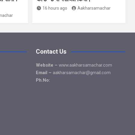
16 hours ago
Aakharsamachar
machar
Contact Us
Website –
www.aakharsamachar.com
Email –
aakharsamachar@gmail.com
Ph.No: