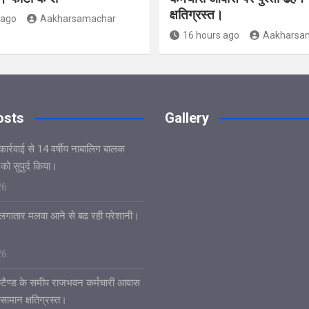
क्षतिग्रस्त।
 ago
Aakharsamachar
16 hours ago
Aakharsa
osts
Gallery
कार्रवाई से 14 वर्षीय नाबालिग बालक
ो सुपुर्द किया।
26
र लगातार मलवा आने से बढ रही परेशानी।
26
 स्टैण्ड के समीप राजभवन कर्मचारी आवास
 सामान क्षतिग्रस्त।