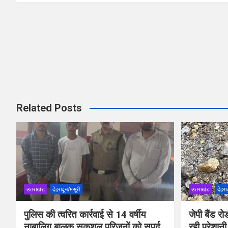
k
p
Related Posts
उत्तराखंड
देहरादून/मसूरी
उत्तराखंड
देहरा
पुलिस की त्वरित कार्रवाई से 14 वर्षीय
जेपी बैंड 
नाबालिग बालक सकुशल परिजनों को सुपुर्द
रही परेशानी