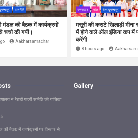
दून/मसूरी
राजनीति
उत्तराखंड
खेल
देहरादून/मसूरी
 मंडल की बैठक में कार्यक्रमों
मसूरी की कराटे खिलाड़ी मीना र
से चर्चा की गयी।
में होने वाले ऑल इंडिया कप में 
करेंगी
ago
Aakharsamachar
8 hours ago
Aakharsam
osts
Gallery
यायालय ने रेहडी पटरी समिति की याचिका
26
 की बैठक में कार्यक्रमों पर विस्तार से