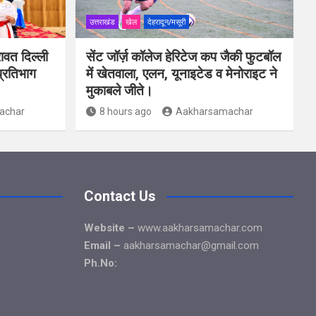
उत्तराखंड
खेल
देहरादून/मसूरी
ावत दिल्ली
सेंट जॉर्ज़ कॉलेज हेरिटेज कप जैकी फुटबॉल
प्रतिभाग
में खेतवाला, एलन, यूनाइटेड व मेनोराइट ने
मुकाबले जीते।
achar
8 hours ago
Aakharsamachar
Contact Us
Website –
www.aakharsamachar.com
Email –
aakharsamachar@gmail.com
Ph.No: