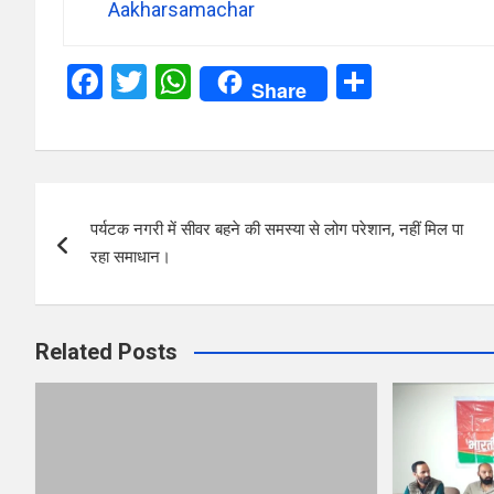
Aakharsamachar
F
T
W
S
Share
a
wi
h
h
ce
tt
at
ar
b
er
s
e
Post
o
A
पर्यटक नगरी में सीवर बहने की समस्या से लोग परेशान, नहीं मिल पा
navigation
o
p
रहा समाधान।
k
p
Related Posts