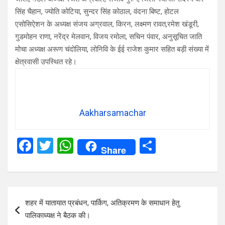
सिंह चैहान, ज्योति कोटिया, सुन्दर सिंह कोठाल, वंदना बिष्ट, होटल
एसोसिऐशन के अध्यक्ष संजय अग्रवाल, किरन, लक्ष्मण रावत,रमेश खंडूरी,
गुडमोहन राणा, नरेंद्र मेलवान, विजय रमोला, सचिन पंवार, अनुसूचित जाति
मोचा अध्यक्ष अरूण चंदोलिया, लोनिवि के ईई राजेश कुमार सहित बड़ी संख्या में
क्षेत्रवासी उपस्थित रहे।
Aakharsamachar
F
T
W
S
Share
a
wi
h
h
ce
tt
at
ar
b
er
s
e
Post
शहर में यातायात प्रबंधन, पार्किग, अतिक्रमण के समाधान हेतु
o
A
navigation
पालिकाध्यक्ष ने बैठक की।