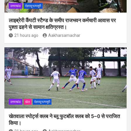
उत्तराखंड
देहरादून/मसूरी
लाइब्रेरी कैंपटी स्टैण्ड के समीप राजभवन कर्मचारी आवास पर
पुश्ता ढहने से सामान क्षतिग्रस्त।
21 hours ago
Aakharsamachar
उत्तराखंड
खेल
देहरादून/मसूरी
खेतवाला स्पोर्ट्स क्लब ने ब्लू फुटबॉल क्लब को 5–0 से पराजित
किया।