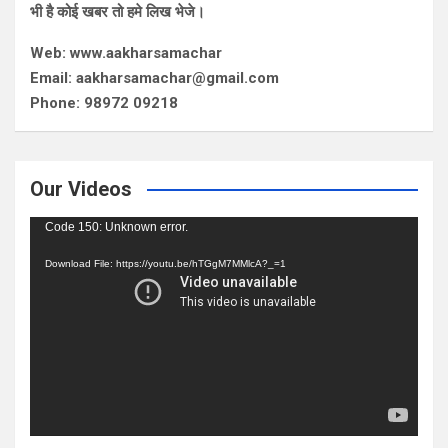
भी है कोई खबर तो हमे लिख भेजे।
Web: www.aakharsamachar
Email: aakharsamachar@gmail.com
Phone: 98972 09218
Our Videos
Video
Code 150: Unknown error.
Player
Download File: https://youtu.be/hTGgM7MMlcA?_=1