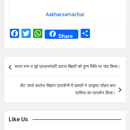
Aakharsamachar
F
T
W
S
Share
a
wi
h
h
ce
tt
at
ar
b
er
s
e
Post
भारत रत्न व पूर्व प्रधानमंत्री अटल बिहारी को पुण्य तिथि पर याद किया।
o
A
navigation
o
p
सेंट जार्ज कालेज विज्ञान प्रदर्शनी में छात्रों ने उत्कृष्ट मॉडन बना
k
p
प्रतिभा का प्रदर्शन किया।
Like Us