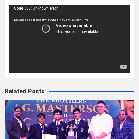
Video
Code 150: Unknown error.
Player
Download File: https://youtu.be/hTGgM7MMlcA?_=1
Related Posts