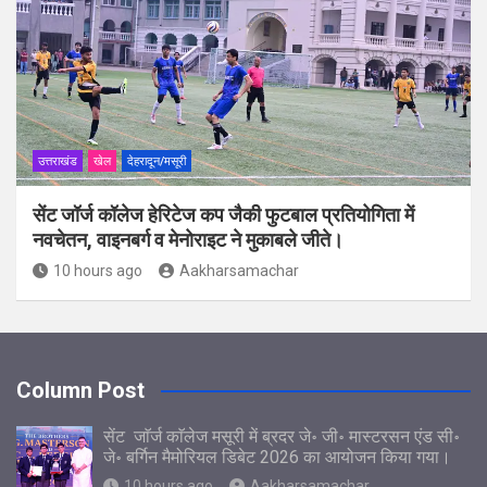
उत्तराखंड
खेल
देहरादून/मसूरी
सेंट जॉर्ज कॉलेज हेरिटेज कप जैकी फुटबाल प्रतियोगिता में
नवचेतन, वाइनबर्ग व मेनोराइट ने मुकाबले जीते।
10 hours ago
Aakharsamachar
Column Post
सेंट जाॅर्ज काॅलेज मसूरी में ब्रदर जे॰ जी॰ मास्टरसन एंड सी॰
जे॰ बर्गिन मैमोरियल डिबेट 2026 का आयोजन किया गया।
10 hours ago
Aakharsamachar