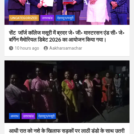
UNCATEGORIZED
उत्तराखंड
देहरादून/मसूरी
सेंट जाॅर्ज काॅलेज मसूरी में ब्रदर जे॰ जी॰ मास्टरसन एंड सी॰ जे॰
बर्गिन मैमोरियल डिबेट 2026 का आयोजन किया गया।
10 hours ago
Aakharsamachar
अपराध
उत्तराखंड
देहरादून/मसूरी
आधी रात को नशे के खिलाफ सड़कों पर लाठी डंडो के साथ उतरी