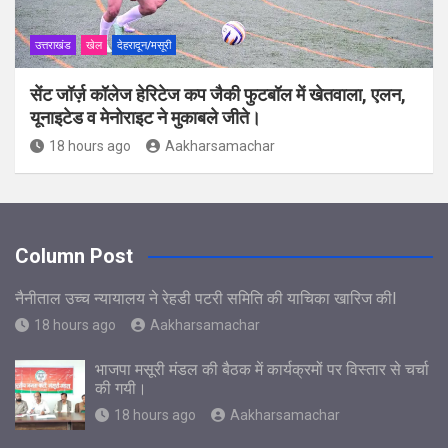
उत्तराखंड
खेल
देहरादून/मसूरी
सेंट जॉर्ज़ कॉलेज हेरिटेज कप जैकी फुटबॉल में खेतवाला, एलन,
यूनाइटेड व मेनोराइट ने मुकाबले जीते।
18 hours ago
Aakharsamachar
Column Post
नैनीताल उच्च न्यायालय ने रेहडी पटरी समिति की याचिका खारिज कीl
18 hours ago
Aakharsamachar
भाजपा मसूरी मंडल की बैठक में कार्यक्रमों पर विस्तार से चर्चा
की गयी।
18 hours ago
Aakharsamachar