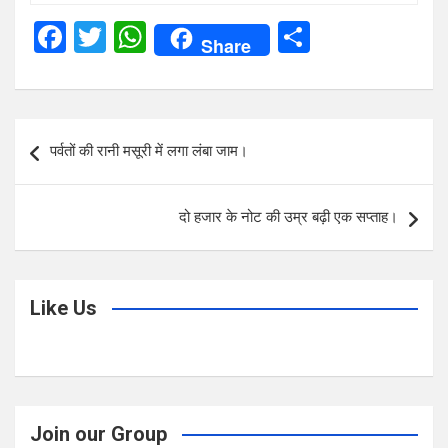
F
T
W
S
Share
a
wi
h
h
ce
tt
at
ar
b
er
s
e
Post
पर्वतों की रानी मसूरी में लगा लंबा जाम।
o
A
navigation
o
p
दो हजार के नोट की उम्र बढ़ी एक सप्ताह।
k
p
Like Us
Join our Group