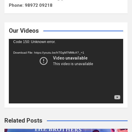
Phone: 98972 09218
Our Videos
Video
Code 150: Unknown error.
Player
Download File: https://youtu.be/hTGgM7MMlcA?_=1
Related Posts