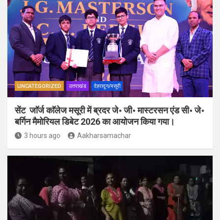
UNCATEGORIZED
उत्तराखंड
देहरादून/मसूरी
सेंट जाॅर्ज काॅलेज मसूरी में ब्रदर जे॰ जी॰ मास्टरसन एंड सी॰ जे॰
बर्गिन मैमोरियल डिबेट 2026 का आयोजन किया गया।
3 hours ago
Aakharsamachar