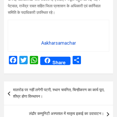
पेटवाल, राजेंद्र रावत सहित जिला प्रशासन के अधिकारी एवं कार्निवाल
समिति के पदाधिकारी उपस्थित रहे।
Aakharsamachar
F
T
W
S
Share
a
wi
h
h
ce
tt
at
ar
b
er
s
e
Post
मालरोड पर नहीं लगेगी पटरी, स्थान चयनित, चिन्हीकरण का कार्य पूरा,
o
A
navigation
शीघ्र होगा विस्थापन।
o
p
k
p
लंढौर कम्युनिटी अस्पताल में मातृत्व इकाई का उदघाटन।