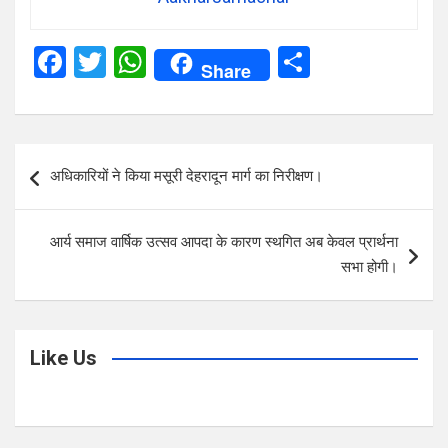
F
T
W
S
Share
a
wi
h
h
ce
tt
at
ar
b
er
s
e
Post
अधिकारियों ने किया मसूरी देहरादून मार्ग का निरीक्षण।
o
A
navigation
o
p
आर्य समाज वार्षिक उत्सव आपदा के कारण स्थगित अब केवल प्रार्थना
k
p
सभा होगी।
Like Us