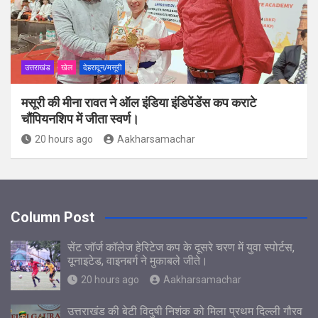
उत्तराखंड
खेल
देहरादून/मसूरी
मसूरी की मीना रावत ने ऑल इंडिया इंडिपेंडेंस कप कराटे
चौंपियनशिप में जीता स्वर्ण।
20 hours ago
Aakharsamachar
Column Post
सेंट जॉर्ज कॉलेज हेरिटेज कप के दूसरे चरण में युवा स्पोर्टस,
यूनाइटेड, वाइनबर्ग ने मुकाबले जीते।
20 hours ago
Aakharsamachar
उत्तराखंड की बेटी विदुषी निशंक को मिला प्रथम दिल्ली गौरव