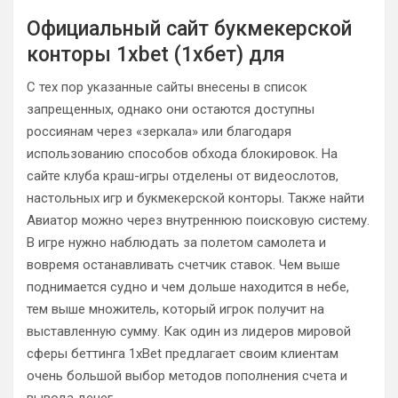
Официальный сайт букмекерской
конторы 1xbet (1хбет) для
С тех пор указанные сайты внесены в список
запрещенных, однако они остаются доступны
россиянам через «зеркала» или благодаря
использованию способов обхода блокировок. На
сайте клуба краш-игры отделены от видеослотов,
настольных игр и букмекерской конторы. Также найти
Авиатор можно через внутреннюю поисковую систему.
В игре нужно наблюдать за полетом самолета и
вовремя останавливать счетчик ставок. Чем выше
поднимается судно и чем дольше находится в небе,
тем выше множитель, который игрок получит на
выставленную сумму. Как один из лидеров мировой
сферы беттинга 1xBet предлагает своим клиентам
очень большой выбор методов пополнения счета и