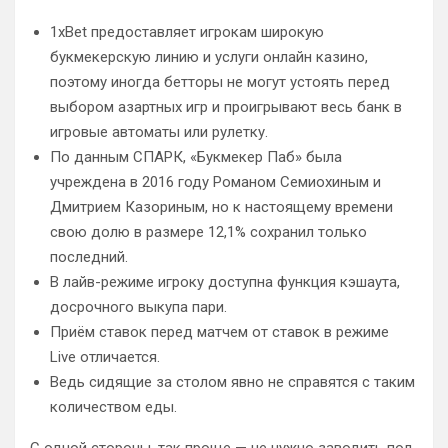
1xBet предоставляет игрокам широкую
букмекерскую линию и услуги онлайн казино,
поэтому иногда бетторы не могут устоять перед
выбором азартных игр и проигрывают весь банк в
игровые автоматы или рулетку.
По данным СПАРК, «Букмекер Паб» была
учреждена в 2016 году Романом Семиохиным и
Дмитрием Казориным, но к настоящему времени
свою долю в размере 12,1% сохранил только
последний.
В лайв-режиме игроку доступна функция кэшаута,
досрочного выкупа пари.
Приём ставок перед матчем от ставок в режиме
Live отличается.
Ведь сидящие за столом явно не справятся с таким
количеством еды.