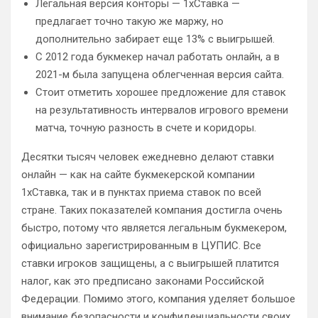
Легальная версия конторы — 1хСтавка —
предлагает точно такую же маржу, но
дополнительно забирает еще 13% с выигрышей.
С 2012 года букмекер начал работать онлайн, а в
2021-м была запущена облегченная версия сайта.
Стоит отметить хорошее предложение для ставок
на результативность интервалов игрового времени
матча, точную разность в счете и коридоры.
Десятки тысяч человек ежедневно делают ставки
онлайн — как на сайте букмекерской компании
1хСтавка, так и в пунктах приема ставок по всей
стране. Таких показателей компания достигла очень
быстро, потому что является легальным букмекером,
официально зарегистрированным в ЦУПИС. Все
ставки игроков защищены, а с выигрышей платится
налог, как это предписано законами Российской
Федерации. Помимо этого, компания уделяет большое
внимание безопасности и конфиденциальности своих