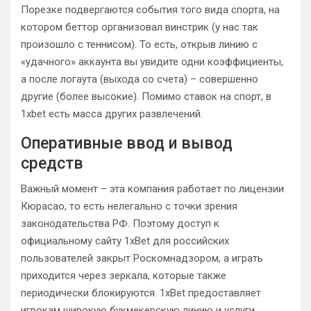
Порезке подвергаются события того вида спорта, на
котором беттор организовал винстрик (у нас так
произошло с теннисом). То есть, открыв линию с
«удачного» аккаунта вы увидите одни коэффициенты,
а после логаута (выхода со счета) – совершенно
другие (более высокие). Помимо ставок на спорт, в
1xbet есть масса других развлечений.
Оперативные ввод и вывод
средств
Важный момент – эта компания работает по лицензии
Кюрасао, то есть нелегально с точки зрения
законодательства РФ. Поэтому доступ к
официальному сайту 1xBet для российских
пользователей закрыт Роскомнадзором, а играть
приходится через зеркала, которые также
периодически блокируются. 1xBet предоставляет
игрокам широкую букмекерскую линию и услуги