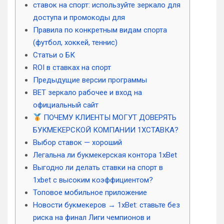
ставок на спорт: используйте зеркало для
доступа и промокоды для
Правила по конкретным видам спорта
(футбол, хоккей, теннис)
Статьи о БК
ROI в ставках на спорт
Предыдущие версии программы
BET зеркало рабочее и вход на
официальный сайт
ПОЧЕМУ КЛИЕНТЫ МОГУТ ДОВЕРЯТЬ
БУКМЕКЕРСКОЙ КОМПАНИИ 1XСТАВКА?
Выбор ставок — хороший
Легальна ли букмекерская контора 1xBet
Выгодно ли делать ставки на спорт в
1xbet с высоким коэффициентом?
Топовое мобильное приложение
Новости букмекеров → 1xBet: ставьте без
риска на финал Лиги чемпионов и