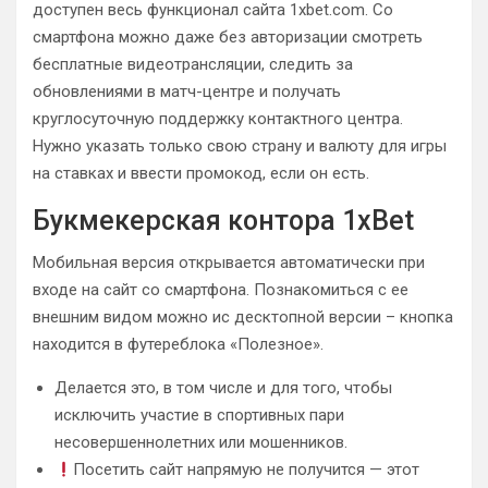
доступен весь функционал сайта 1xbet.com. Со
смартфона можно даже без авторизации смотреть
бесплатные видеотрансляции, следить за
обновлениями в матч-центре и получать
круглосуточную поддержку контактного центра.
Нужно указать только свою страну и валюту для игры
на ставках и ввести промокод, если он есть.
Букмекерская контора 1xBet
Мобильная версия открывается автоматически при
входе на сайт со смартфона. Познакомиться с ее
внешним видом можно ис десктопной версии – кнопка
находится в футереблока «Полезное».
Делается это, в том числе и для того, чтобы
исключить участие в спортивных пари
несовершеннолетних или мошенников.
Посетить сайт напрямую не получится — этот