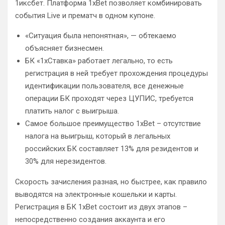
1иксбет. Платформа 1xBet позволяет комбинировать
события Live и прематч в одном купоне.
«Ситуация была непонятная», — обтекаемо
объясняет бизнесмен.
БК «1хСтавка» работает легально, то есть
регистрация в ней требует прохождения процедуры
идентификации пользователя, все денежные
операции БК проходят через ЦУПИС, требуется
платить налог с выигрыша.
Самое большое преимущество 1xBet – отсутствие
налога на выигрыш, который в легальных
российских БК составляет 13% для резидентов и
30% для нерезидентов.
Скорость зачисления разная, но быстрее, как правило
выводятся на электронные кошельки и карты.
Регистрация в БК 1xBet состоит из двух этапов –
непосредственно создания аккаунта и его