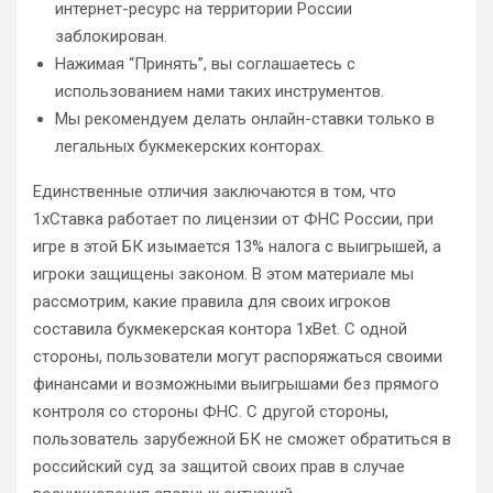
интернет-ресурс на территории России
заблокирован.
Нажимая “Принять”, вы соглашаетесь с
использованием нами таких инструментов.
Мы рекомендуем делать онлайн-ставки только в
легальных букмекерских конторах.
Единственные отличия заключаются в том, что
1хСтавка работает по лицензии от ФНС России, при
игре в этой БК изымается 13% налога с выигрышей, а
игроки защищены законом. В этом материале мы
рассмотрим, какие правила для своих игроков
составила букмекерская контора 1xBet. С одной
стороны, пользователи могут распоряжаться своими
финансами и возможными выигрышами без прямого
контроля со стороны ФНС. С другой стороны,
пользователь зарубежной БК не сможет обратиться в
российский суд за защитой своих прав в случае