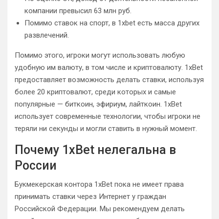
компании превысил 63 млн руб.
Помимо ставок на спорт, в 1xbet есть масса других
развлечений.
Помимо этого, игроки могут использовать любую
удобную им валюту, в том числе и криптовалюту. 1xBet
предоставляет возможность делать ставки, используя
более 20 криптовалют, среди которых и самые
популярные — биткоин, эфириум, лайткоин. 1xBet
использует современные технологии, чтобы игроки не
теряли ни секунды и могли ставить в нужный момент.
Почему 1xBet нелегальна в
России
Букмекерская контора 1xBet пока не имеет права
принимать ставки через Интернет у граждан
Российской Федерации. Мы рекомендуем делать