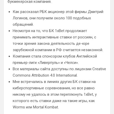
букмекерская компания.
Как рассказал РБК акционер этой фирмы Дмитрий
Логинов, они получили около 100 подобных
обращений.
Несмотря на то, что БК 1xBet продолжает
принимать интерактивные ставки от россиян, с
точки зрения закона деятельность де-юре
зарубежной компании в РФ считается незаконной.
Компания стала спонсором клубов Английской
премьер-лиги «Ливерпуль» и «Челси».
Все материалы сайта доступны по лицензии Creative
Commons Attribution 4.0 International.
Мне встречались в линиях других БК ставки на
киберспортивные соревнования, но все равно
никому не удалось в этом переплюнуть 1xBet, у
которого есть ставки даже на такие игры, как
Worms или Mortal Kombat.