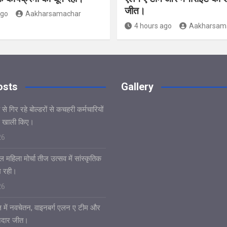
जीत।
ago
Aakharsamachar
4 hours ago
Aakharsam
osts
Gallery
े गिर रहे बोल्डरों से कचहरी कर्मचारियों
 खाली किए।
26
 महिला मोर्चा तीज उत्सव में सांस्कृतिक
ूम रही।
26
 में नवचेतन, वाइनबर्ग एलन ए टीम और
नदार जीत।