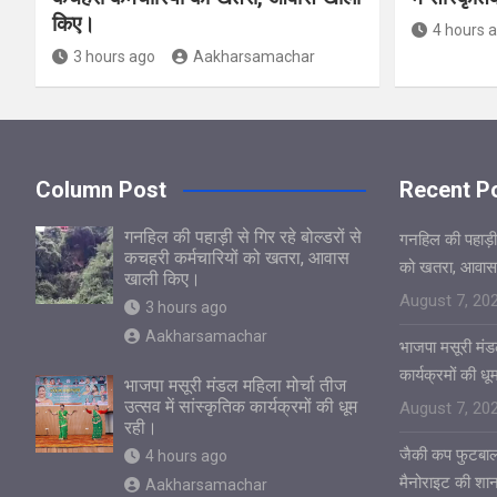
किए।
4 hours 
3 hours ago
Aakharsamachar
Column Post
Recent P
गनहिल की पहाड़ी से गिर रहे बोल्डरों से
गनहिल की पहाड़ी स
कचहरी कर्मचारियों को खतरा, आवास
को खतरा, आवास
खाली किए।
August 7, 20
3 hours ago
Aakharsamachar
भाजपा मसूरी मंडल
कार्यक्रमों की ध
भाजपा मसूरी मंडल महिला मोर्चा तीज
उत्सव में सांस्कृतिक कार्यक्रमों की धूम
August 7, 20
रही।
जैकी कप फुटबाल
4 hours ago
मैनोराइट की शा
Aakharsamachar