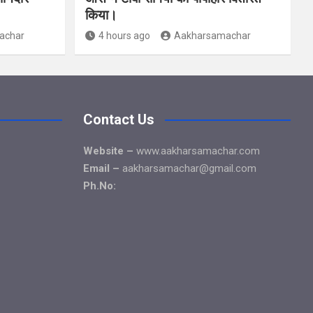
किया।
achar
4 hours ago
Aakharsamachar
Contact Us
Website –
www.aakharsamachar.com
Email –
aakharsamachar@gmail.com
Ph.No: