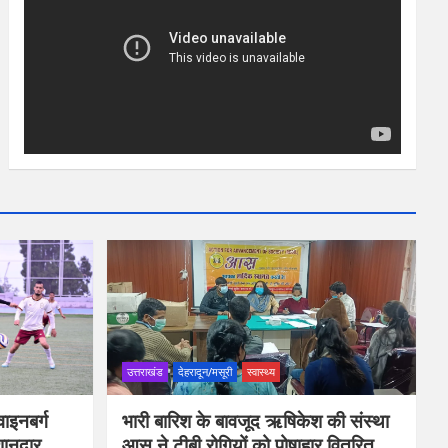
उत्तराखंड
देहरादून/मसूरी
स्वास्थ्य
ाइनबर्ग
भारी बारिश के बावजूद ऋषिकेश की संस्था
शानदार
आस ने टीबी रोगियों को पोषाहार वितरित