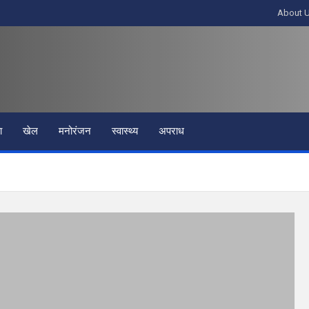
About 
ा
खेल
मनोरंजन
स्वास्थ्य
अपराध