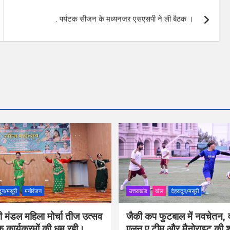
. पर्यटक सीजन के मध्यनजर एसएसपी ने ली बैठक ।
दून/मसूरी
मनोरंजन
उत्तराखंड
खेल
देहरादून/मसूरी
ी मंडल महिला मोर्चा तीज उत्सव
जैकी कप फुटबाल में नवचेतन, व
िक कार्यक्रमों की धूम रही।
एलन ए टीम और मैनोराइट की 