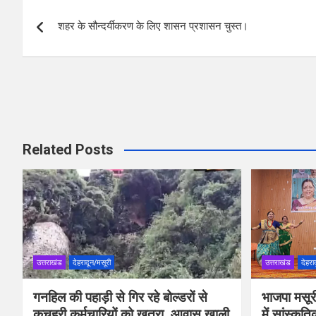
Post
o
A
शहर के सौन्दर्यीकरण के लिए शासन प्रशासन चुस्त।
navigation
o
p
k
p
Related Posts
उत्तराखंड
देहरादून/मसूरी
उत्तराखंड
देहरा
गनहिल की पहाड़ी से गिर रहे बोल्डरों से
भाजपा मसूर
कचहरी कर्मचारियों को खतरा, आवास खाली
में सांस्कृत