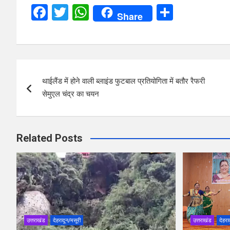
F
T
W
S
Share
a
wi
h
h
ce
tt
at
ar
b
er
s
e
Post
o
A
थाईलैंड में होने वाली ब्लाइंड फुटबाल प्रतियोगिता में बतौर रैफरी
navigation
o
p
सेमुएल चंद्र का चयन
k
p
Related Posts
उत्तराखंड
देहरादून/मसूरी
उत्तराखंड
देहरा