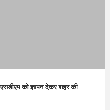
े एसडीएम को ज्ञापन देकर शहर की