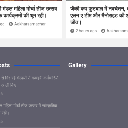
ी मंडल महिला मोर्चा तीज उत्सव
जैकी कप फुटबाल में नवचेतन, व
िक कार्यक्रमों की धूम रही।
एलन ए टीम और मैनोराइट की 
जीत।
ago
Aakharsamachar
2 hours ago
Aakharsam
osts
Gallery
े गिर रहे बोल्डरों से कचहरी कर्मचारियों
 खाली किए।
26
 महिला मोर्चा तीज उत्सव में सांस्कृतिक
ूम रही।
26