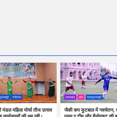
दून/मसूरी
मनोरंजन
उत्तराखंड
खेल
देहरादून/मसूरी
ी मंडल महिला मोर्चा तीज उत्सव
जैकी कप फुटबाल में नवचेतन, व
िक कार्यक्रमों की धूम रही।
एलन ए टीम और मैनोराइट की 