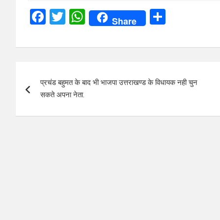
F
T
W
S
Share
a
wi
h
h
ce
tt
at
ar
b
er
s
e
Post
o
A
प्रचंड बहुमत के बाद भी भाजपा उत्तराखण्ड के विधायक नही चुन
navigation
o
p
सकते अपना नेता.
k
p