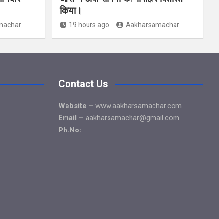
किया।
machar
19 hours ago
Aakharsamachar
Contact Us
Website –
www.aakharsamachar.com
Email –
aakharsamachar@gmail.com
Ph.No: