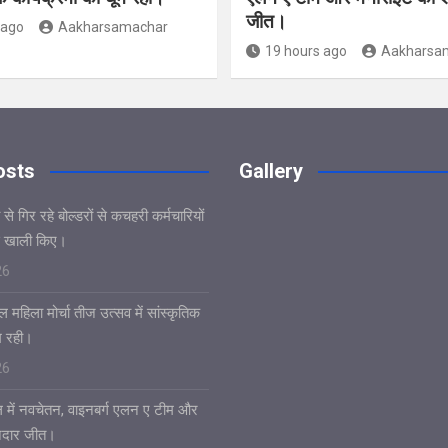
जीत।
 ago
Aakharsamachar
19 hours ago
Aakharsa
osts
Gallery
े गिर रहे बोल्डरों से कचहरी कर्मचारियों
 खाली किए।
26
 महिला मोर्चा तीज उत्सव में सांस्कृतिक
ूम रही।
26
 में नवचेतन, वाइनबर्ग एलन ए टीम और
नदार जीत।