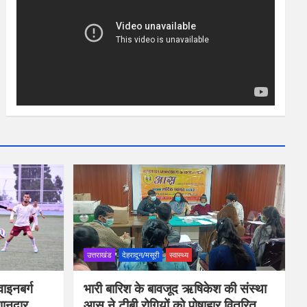
उत्तराखंड
देहरादून/मसूरी
स्वास्थ्य
ाइनबर्ग
भारी बारिश के बावजूद ऋषिकेश की संस्था
शानदार
आस ने टीबी रोगियों को पोषाहार वितरित