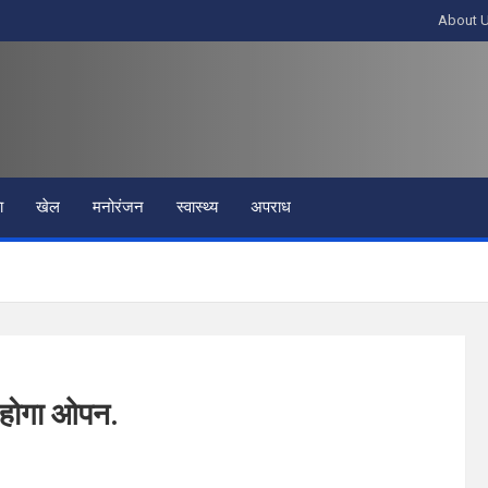
About 
ा
खेल
मनोरंजन
स्वास्थ्य
अपराध
ल होगा ओपन.