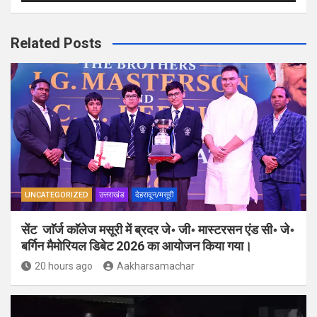
Related Posts
UNCATEGORIZED
उत्तराखंड
देहरादून/मसूरी
सेंट जाॅर्ज काॅलेज मसूरी में ब्रदर जे॰ जी॰ मास्टरसन एंड सी॰ जे॰
बर्गिन मैमोरियल डिबेट 2026 का आयोजन किया गया।
20 hours ago
Aakharsamachar