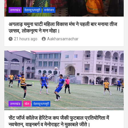
उत्तराखंड
देहरादून/मसूरी
मनोरंजन
अगलाड़ यमुना घाटी महिला विकास मंच ने पहली बार मनाया तीज
उत्सव, लोकनृत्य ने मन मोहा।
21 hours ago
Aakharsamachar
उत्तराखंड
खेल
देहरादून/मसूरी
सेंट जॉर्ज कॉलेज हेरिटेज कप जैकी फुटबाल प्रतियोगिता में
नवचेतन, वाइनबर्ग व मेनोराइट ने मुकाबले जीते।