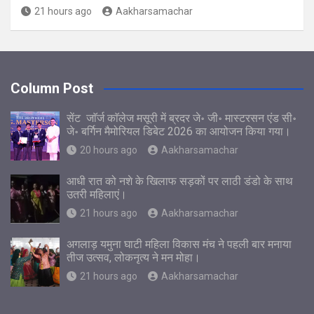
21 hours ago
Aakharsamachar
Column Post
सेंट जाॅर्ज काॅलेज मसूरी में ब्रदर जे॰ जी॰ मास्टरसन एंड सी॰
जे॰ बर्गिन मैमोरियल डिबेट 2026 का आयोजन किया गया।
20 hours ago
Aakharsamachar
आधी रात को नशे के खिलाफ सड़कों पर लाठी डंडो के साथ
उतरी महिलाएं।
21 hours ago
Aakharsamachar
अगलाड़ यमुना घाटी महिला विकास मंच ने पहली बार मनाया
तीज उत्सव, लोकनृत्य ने मन मोहा।
21 hours ago
Aakharsamachar