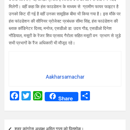
मिलेगी। वहीं कहा कि हंस फाउडेशन के माध्यम से ग्रामीण फायर फाइटर है
उनको किट दी गई है वहीं उनका सामूहिक बीमा भी किया गया है। इस मौके पर
हंस फांउडेशन की सीनियर प्रोजेक्ट प्रबंधक सीमा सिंह, हंस फाउंडेशन की
ब्लाक कॉडिनेटर दिव्या, मनोज, एसडीओ डा. उदय गौड, एसडीओ दिनेश
नौडियाल, मसूरी के रेंजर शिव प्रसाद गैरोला सहित मसूरी वन प्रभाग से जुड़े
सभी प्रभागों के रैंज अधिकारी भी मौजूद रहे।
Aakharsamachar
F
T
W
S
Share
a
wi
h
h
ce
tt
at
ar
b
er
s
e
Post
शहर कांग्रेस अध्यक्ष अमित गुप्ता को पितृशोक।