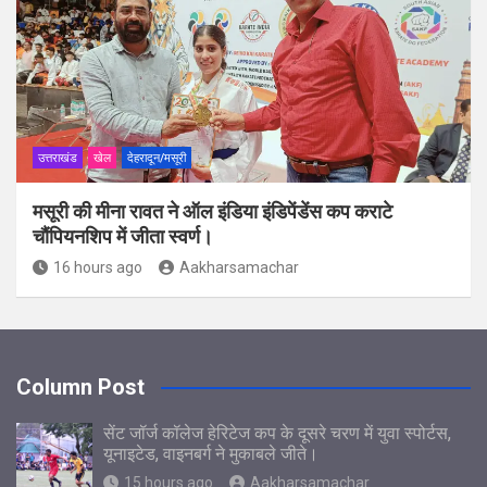
उत्तराखंड
खेल
देहरादून/मसूरी
मसूरी की मीना रावत ने ऑल इंडिया इंडिपेंडेंस कप कराटे
चौंपियनशिप में जीता स्वर्ण।
16 hours ago
Aakharsamachar
Column Post
सेंट जॉर्ज कॉलेज हेरिटेज कप के दूसरे चरण में युवा स्पोर्टस,
यूनाइटेड, वाइनबर्ग ने मुकाबले जीते।
15 hours ago
Aakharsamachar