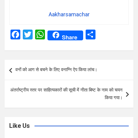
Aakharsamachar
F
T
W
S
Share
a
wi
h
h
ce
tt
at
ar
b
er
s
e
Post
वनों को आग से बचने के लिए वनाग्नि ऐप किया लांच।
o
A
navigation
o
p
अंतर्राष्ट्रीय स्तर पर साहित्यकारों की सूची में नीता बिष्ट के नाम को चयन
k
p
किया गया।
Like Us