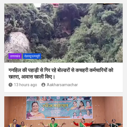
उत्तराखंड
देहरादून/मसूरी
गनहिल की पहाड़ी से गिर रहे बोल्डरों से कचहरी कर्मचारियों को
खतरा, आवास खाली किए।
13 hours ago
Aakharsamachar