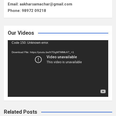
Email: aakharsamachar@gmail.com
Phone: 98972 09218
Our Videos
Video
Code 150: Unknown error.
Player
Download File: https://youtu.be/hTGgM7MMlcA?_=1
Related Posts