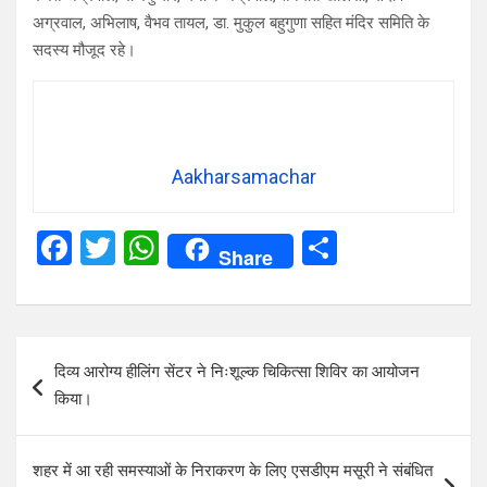
अग्रवाल, अभिलाष, वैभव तायल, डा. मुकुल बहुगुणा सहित मंदिर समिति के
सदस्य मौजूद रहे।
Aakharsamachar
F
T
W
S
Share
a
wi
h
h
ce
tt
at
ar
b
er
s
e
Post
दिव्य आरोग्य हीलिंग सेंटर ने निःशूल्क चिकित्सा शिविर का आयोजन
o
A
navigation
किया।
o
p
k
p
शहर में आ रही समस्याओं के निराकरण के लिए एसडीएम मसूरी ने संबंधित