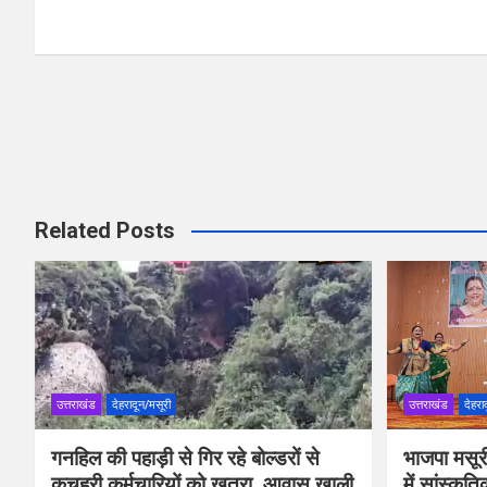
o
p
k
p
Related Posts
उत्तराखंड
देहरादून/मसूरी
उत्तराखंड
देहरा
गनहिल की पहाड़ी से गिर रहे बोल्डरों से
भाजपा मसूर
कचहरी कर्मचारियों को खतरा, आवास खाली
में सांस्कृत