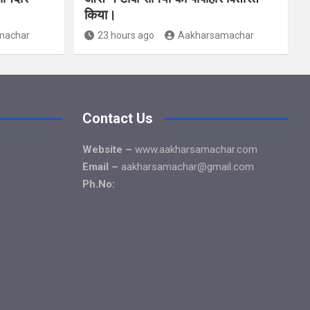
किया।
machar
23 hours ago
Aakharsamachar
Contact Us
Website –
www.aakharsamachar.com
Email –
aakharsamachar@gmail.com
Ph.No: