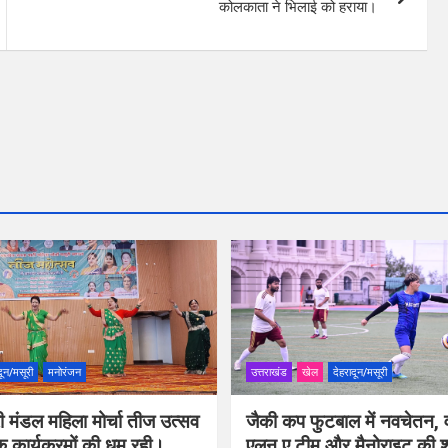
कोलकाता ने भिलाई को हराया।
दून/मसूरी
मनोरंजन
उत्तराखंड
खेल
देहरादून/मसूरी
ी मंडल महिला मोर्चा तीज उत्सव
जैकी कप फुटबाल में नवचेतन, व
िक कार्यक्रमों की धूम रही।
एलन ए टीम और मैनोराइट की 