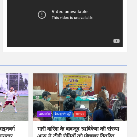
उत्तराखंड
देहरादून/मसूरी
स्वास्थ्य
ाइनबर्ग
भारी बारिश के बावजूद ऋषिकेश की संस्था
शानदार
आस ने टीबी रोगियों को पोषाहार वितरित