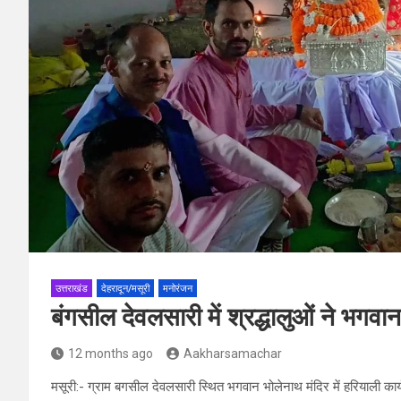
उत्तराखंड
देहरादून/मसूरी
मनोरंजन
बंगसील देवलसारी में श्रद्धालुओं ने भगव
12 months ago
Aakharsamachar
मसूरी:- ग्राम बगसील देवलसारी स्थित भगवान भोलेनाथ मंदिर में हरियाली कार