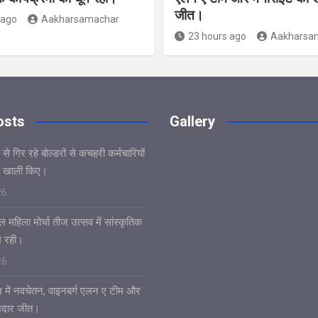
जीत।
 ago
Aakharsamachar
23 hours ago
Aakharsa
osts
Gallery
े गिर रहे बोल्डरों से कचहरी कर्मचारियों
 खाली किए।
26
 महिला मोर्चा तीज उत्सव में सांस्कृतिक
ूम रही।
26
 में नवचेतन, वाइनबर्ग एलन ए टीम और
नदार जीत।