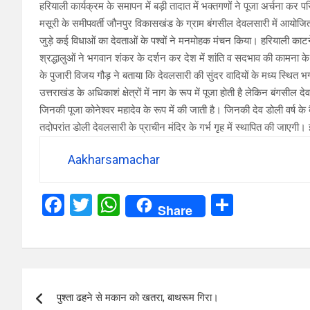
हरियाली कार्यक्रम के समापन में बड़ी तादात में भक्तगणों ने पूजा अर्चना कर 
मसूरी के समीपवर्ती जौनपुर विकासखंड के ग्राम बंगसील देवलसारी में आयोजित ह
जुड़े कई विधाओं का देवताओं के पश्वों ने मनमोहक मंचन किया। हरियाली काटन
श्रद्धालुओं ने भगवान शंकर के दर्शन कर देश में शांति व सदभाव की कामना क
के पुजारी विजय गौड़ ने बताया कि देवलसारी की सुंदर वादियों के मध्य स्थित भगव
उत्तराखंड के अधिकाशं क्षेत्रों में नाग के रूप में पूजा होती है लेकिन बंगसील 
जिनकी पूजा कोनेश्वर महादेव के रूप में की जाती है। जिनकी देव डोली वर्ष क
तदोपरांत डोली देवलसारी के प्राचीन मंदिर के गर्भ गृह में स्थापित की जाएगी। इ
Aakharsamachar
F
T
W
S
Share
a
wi
h
h
ce
tt
at
ar
b
er
s
e
Post
o
A
पुश्ता ढहने से मकान को खतरा, बाथरूम गिरा।
navigation