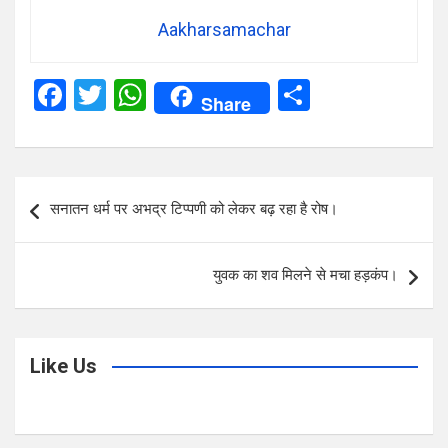
Aakharsamachar
F
T
W
S
Share
a
wi
h
h
ce
tt
at
ar
b
er
s
e
Post
सनातन धर्म पर अभद्र टिप्पणी को लेकर बढ़ रहा है रोष।
o
A
navigation
o
p
युवक का शव मिलने से मचा हड़कंप।
k
p
Like Us