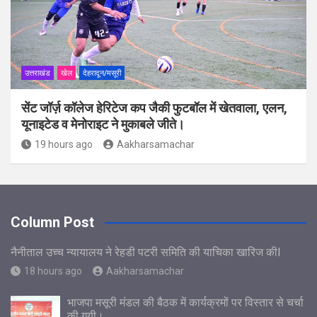
उत्तराखंड
खेल
देहरादून/मसूरी
सेंट जॉर्ज़ कॉलेज हेरिटेज कप जैकी फुटबॉल में खेतवाला, एलन,
यूनाइटेड व मेनोराइट ने मुकाबले जीते।
19 hours ago
Aakharsamachar
Column Post
नैनीताल उच्च न्यायालय ने रेहडी पटरी समिति की याचिका खारिज कीl
18 hours ago
Aakharsamachar
भाजपा मसूरी मंडल की बैठक में कार्यक्रमों पर विस्तार से चर्चा
की गयी।