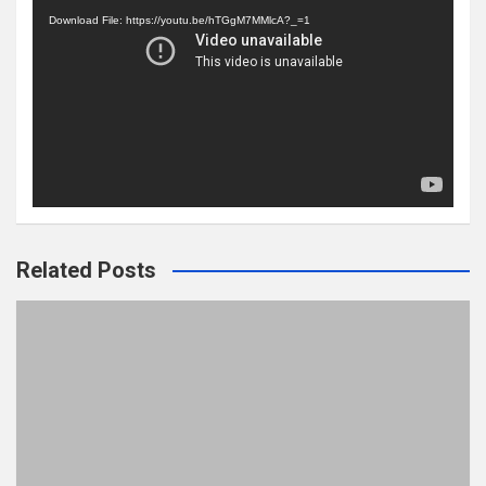
Player
Download File: https://youtu.be/hTGgM7MMlcA?_=1
Related Posts