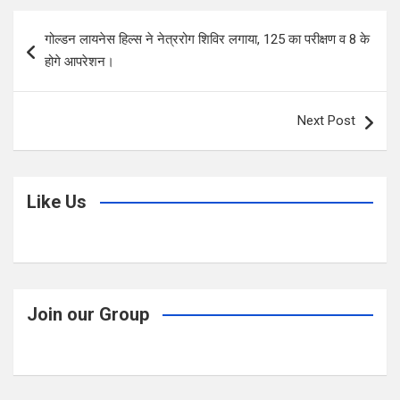
b
er
s
e
Post
गोल्डन लायनेस हिल्स ने नेत्ररोग शिविर लगाया, 125 का परीक्षण व 8 के
o
A
navigation
होगे आपरेशन।
o
p
k
p
Next Post
Like Us
Join our Group