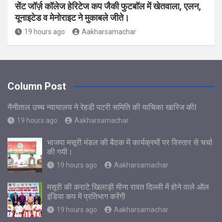
सेंट जॉर्ज़ कॉलेज हेरिटेज कप जैकी फुटबॉल में खेतवाला, एलन,
यूनाइटेड व मेनोराइट ने मुकाबले जीते।
19 hours ago
Aakharsamachar
Column Post
नैनीताल उच्च न्यायालय ने रेहडी पटरी समिति की याचिका खारिज कीl
19 hours ago
Aakharsamachar
भाजपा मसूरी मंडल की बैठक में कार्यक्रमों पर विस्तार से चर्चा
की गयी।
19 hours ago
Aakharsamachar
मसूरी की कराटे खिलाड़ी मीना रावत दिल्ली में होने वाले ऑल
इंडिया कप में प्रतिभाग करेंगी
19 hours ago
Aakharsamachar