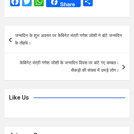
F
T
W
S
Share
a
wi
h
h
ce
tt
at
ar
b
er
s
e
Post
जन्मदिन के शुभ अवसर पर केबिनेट मंत्री गणेश जोशी ने बांटे जन्मदिन
o
A
navigation
के तोहफे।
o
p
k
p
केबिनेट मंत्री गणेश जोशी के जन्मदिन दिवस पर बांटे गए कम्बल।
सैकड़ो की संख्या में उमड़े लोग।
Like Us