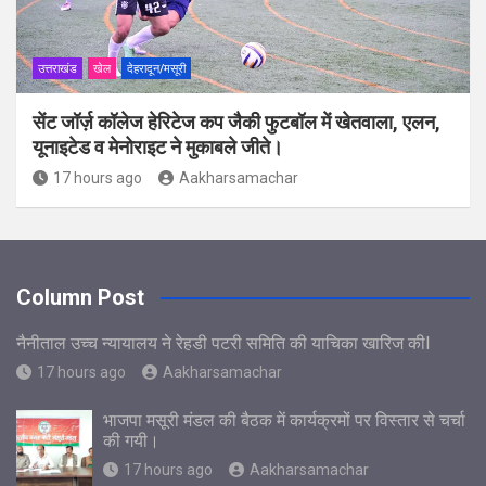
उत्तराखंड
खेल
देहरादून/मसूरी
सेंट जॉर्ज़ कॉलेज हेरिटेज कप जैकी फुटबॉल में खेतवाला, एलन,
यूनाइटेड व मेनोराइट ने मुकाबले जीते।
17 hours ago
Aakharsamachar
Column Post
नैनीताल उच्च न्यायालय ने रेहडी पटरी समिति की याचिका खारिज कीl
17 hours ago
Aakharsamachar
भाजपा मसूरी मंडल की बैठक में कार्यक्रमों पर विस्तार से चर्चा
की गयी।
17 hours ago
Aakharsamachar