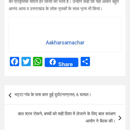
का प्राकृतिक सौदर्य हर किसी को भाता है। उन्होने कहा कि यहा आकर बहुत
आनंद आया व उत्तराखंड के लोक नृतकों के साथ नृत्य भी किया।
Aakharsamachar
F
T
W
S
Share
a
wi
h
h
ce
tt
at
ar
b
er
s
e
Post
भट्टा गांव के पास कार हुई दुर्घटनाग्रस्त, 6 घायल।
o
A
navigation
o
p
बाल श्रम रोकने, बच्चों को सही दिशा में लेजाने के लिए बाल सरंक्षण
k
p
आयोग ने बैठक की।