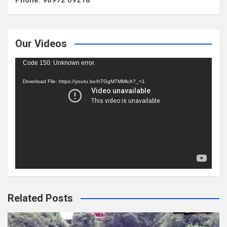
Phone: 98972 09218
Our Videos
Video
Code 150: Unknown error.
Player
Download File: https://youtu.be/hTGgM7MMlcA?_=1
Related Posts