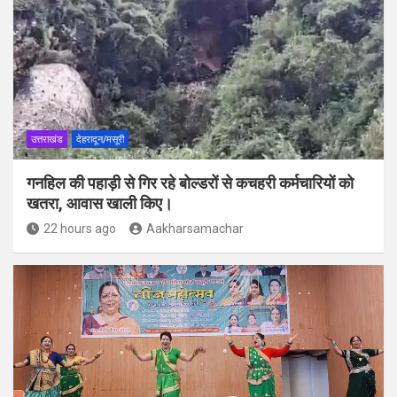
उत्तराखंड
देहरादून/मसूरी
गनहिल की पहाड़ी से गिर रहे बोल्डरों से कचहरी कर्मचारियों को
खतरा, आवास खाली किए।
22 hours ago
Aakharsamachar