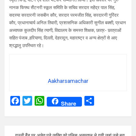
स्मृति चिन्ह, पेंटिंग एवं शाल भेंटकर सम्मानित किया। इस अवसर पर गुरु
नानक फिफ्थ सैंटनरी स्कूल समिति के सचिव सरदार महेंद्र पाल सिंह,
सदस्या सरदारनी जसबीन कौर, सरदार परमजीत सिंह, सरदारनी गुरिंदर
कौर, प्रधानाचार्य अनिल तिवारी, प्रशासनिक अधिकारी सुनील बक्शी, प्रधान
अध्यापक कुलदीप सिंह त्यागी, विद्यालय के समस्त शिक्षक, छात्र- छात्राओं
सहित पंजाब ,हरियाणा, दिल्ली, देहरादून, महाराष्ट्र व अन्य क्षेत्रों से आए
श्रद्धालु उपस्थित रहे।
Aakharsamachar
F
T
W
S
Share
a
wi
h
h
ce
tt
at
ar
b
er
s
e
Post
गज्जी बैंड पर अचेत पडे व्यक्ति को पुलिस अस्पताल ले गयी जहां उसे मृत