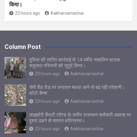
किया।
23 hours ago
Aakharsamachar
Column Post
पुलिस की त्वरित कार्रवाई से 14 वर्षीय नाबालिग बालक
सकुशल परिजनों को सुपुर्द किया।
23 hours ago
Aakharsamachar
जेपी बैंड रोड पर लगातार मलवा आने से बढ रही परेशानी।
फोटो कैप्श
23 hours ago
Aakharsamachar
लाइब्रेरी कैंपटी स्टैण्ड के समीप राजभवन कर्मचारी आवास पर
पुश्ता ढहने से सामान क्षतिग्रस्त।
23 hours ago
Aakharsamachar