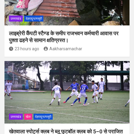
उत्तराखंड
देहरादून/मसूरी
लाइब्रेरी कैंपटी स्टैण्ड के समीप राजभवन कर्मचारी आवास पर
पुश्ता ढहने से सामान क्षतिग्रस्त।
23 hours ago
Aakharsamachar
उत्तराखंड
खेल
देहरादून/मसूरी
खेतवाला स्पोर्ट्स क्लब ने ब्लू फुटबॉल क्लब को 5–0 से पराजित