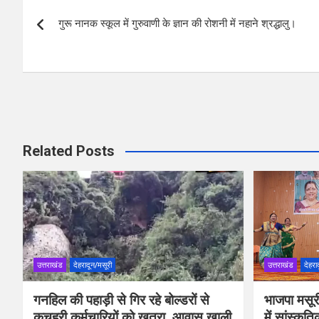
Post
o
A
गुरू नानक स्कूल में गुरुवाणी के ज्ञान की रोशनी में नहाने श्रद्धालु।
navigation
o
p
k
p
Related Posts
उत्तराखंड
देहरादून/मसूरी
उत्तराखंड
देहरा
गनहिल की पहाड़ी से गिर रहे बोल्डरों से
भाजपा मसूर
कचहरी कर्मचारियों को खतरा, आवास खाली
में सांस्कृत