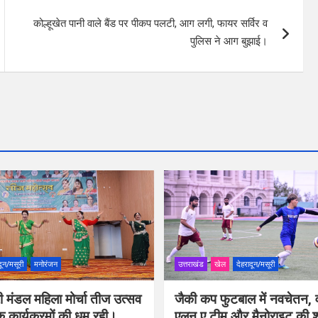
कोल्हूखेत पानी वाले बैंड पर पीकप पलटी, आग लगी, फायर सर्विर व
पुलिस ने आग बुझाई।
दून/मसूरी
मनोरंजन
उत्तराखंड
खेल
देहरादून/मसूरी
ी मंडल महिला मोर्चा तीज उत्सव
जैकी कप फुटबाल में नवचेतन, व
िक कार्यक्रमों की धूम रही।
एलन ए टीम और मैनोराइट की 