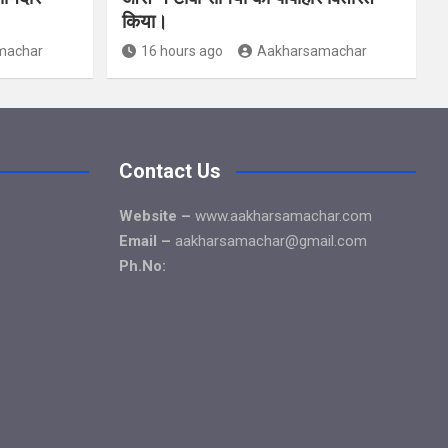
किया।
machar
16 hours ago
Aakharsamachar
Contact Us
Website –
www.aakharsamachar.com
Email –
aakharsamachar@gmail.com
Ph.No: