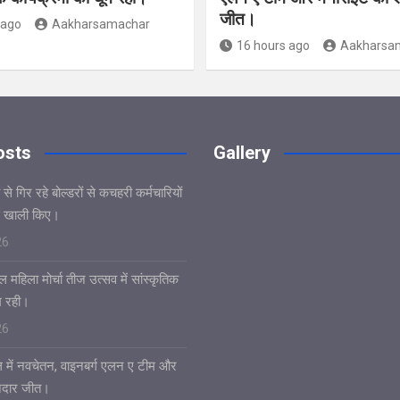
जीत।
 ago
Aakharsamachar
16 hours ago
Aakharsa
osts
Gallery
े गिर रहे बोल्डरों से कचहरी कर्मचारियों
 खाली किए।
26
 महिला मोर्चा तीज उत्सव में सांस्कृतिक
ूम रही।
26
 में नवचेतन, वाइनबर्ग एलन ए टीम और
नदार जीत।