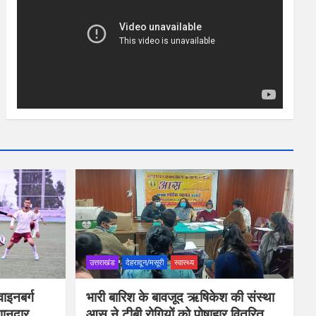
उत्तराखंड
देहरादून/मसूरी
स्वास्थ्य
ाइनबर्ग
भारी बारिश के बावजूद ऋषिकेश की संस्था
शानदार
आस ने टीबी रोगियों को पोषाहार वितरित