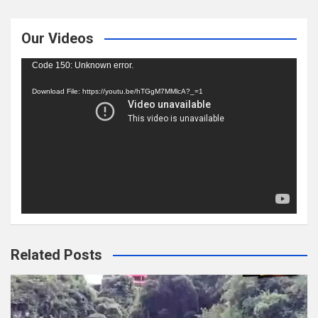
Our Videos
Video
Code 150: Unknown error.
Player
Download File: https://youtu.be/hTGgM7MMlcA?_=1
Related Posts