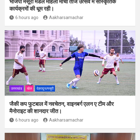
भाजपा मसूरी मंडल महिला मोर्चा तीज उत्सव में सांस्कृतिक
कार्यक्रमों की धूम रही।
6 hours ago
Aakharsamachar
उत्तराखंड
खेल
देहरादून/मसूरी
जैकी कप फुटबाल में नवचेतन, वाइनबर्ग एलन ए टीम और
मैनोराइट की शानदार जीत।
6 hours ago
Aakharsamachar