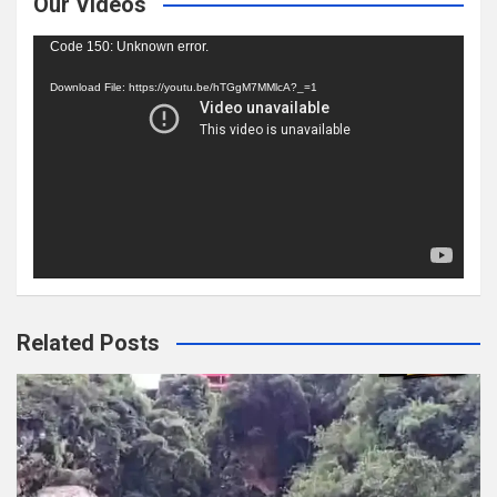
Our Videos
Video
Code 150: Unknown error.
Player
Download File: https://youtu.be/hTGgM7MMlcA?_=1
Related Posts