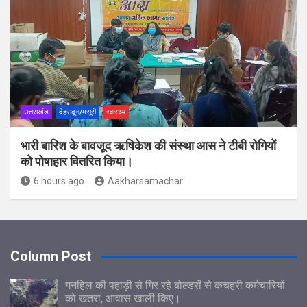
उत्तराखंड
देहरादून/मसूरी
स्वास्थ्य
भारी बारिश के बावजूद ऋषिकेश की संस्था आस ने टीबी रोगियों
को पोषाहार वितरित किया।
6 hours ago
Aakharsamachar
Column Post
गनहिल की पहाड़ी से गिर रहे बोल्डरों से कचहरी कर्मचारियों
को खतरा, आवास खाली किए।