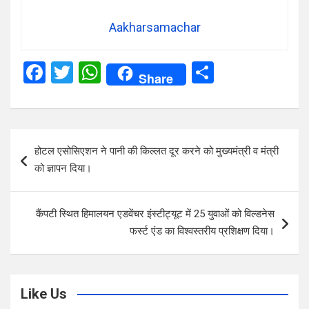
Aakharsamachar
F
T
W
S
Share
a
wi
h
h
ce
tt
at
ar
b
er
s
e
Post
होटल एसोसिएशन ने पानी की किल्लत दूर करने को मुख्यमंत्री व मंत्री
o
A
navigation
को ज्ञापन दिया।
o
p
k
p
कैंपटी स्थित हिमालयन एडवेंचर इंस्टीट्यूट में 25 युवाओं को विल्डनेस
फर्स्ट एंड का विश्वस्तरीय प्रशिक्षण दिया।
Like Us