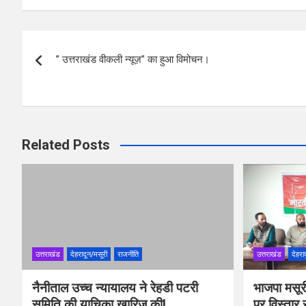
ce
tt
at
ar
b
er
s
e
Post
o
A
” उत्तराखंड वीकली न्यूज़” का हुआ विमोचन।
navigation
o
p
k
p
Related Posts
उत्तराखंड
देहरादून/मसूरी
राजनीति
उत्तराखंड
देहरा
नैनीताल उच्च न्यायालय ने रेहडी पटरी
भाजपा मसूरी
समिति की याचिका खारिज कीl
पर विस्तार 