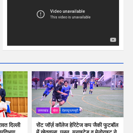
उत्तराखंड
खेल
देहरादून/मसूरी
ावत दिल्ली
सेंट जॉर्ज़ कॉलेज हेरिटेज कप जैकी फुटबॉल
प्रतिभाग
में खेतवाला, एलन, यूनाइटेड व मेनोराइट ने