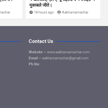
मुकाबले जीते।
machar
18 hours ago
Aakharsamachar
Contact Us
Website –
www.aakharsamachar.com
Email –
aakharsamachar@gmail.com
Ph.No: