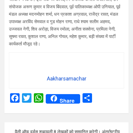
संयोजक अरूण कुमार व विजय बिंदवाल, पूर्व पालिकाध्यक्ष ओपी उनियाल, पूर्व
मंडल अध्यक्ष मदनमोहन शर्मा, धन प्रकाश अग्रवाल, राजेंद्र रावत, मंडल
उपाध्यक्ष अरविंद सेमवाल व गुड मोहन राणा, राधे श्याम सलीम अहमद,
उज्जवल नेगी, शिव अरोड़ा, विजय रमोला, अनीता सक्सेना, प्रमिला नेगी,
सुषमा रावत, कुशाल राणा, अनिल गोयल, महेश कुमार, बड़ी संख्या में पार्टी
कार्यकर्ता मौजूद रहे।
Aakharsamachar
F
T
W
S
Share
a
wi
h
h
ce
tt
at
ar
b
er
s
e
Post
वैली ऑफ वर्डस् शब्दावली 8 लेखकों को सम्मानित करेगी। अंतर्राष्ट्रीय