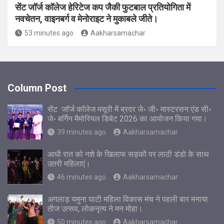
सेंट जॉर्ज कॉलेज हेरिटेज कप जैकी फुटबाल प्रतियोगिता में
नवचेतन, वाइनबर्ग व मेनोराइट ने मुकाबले जीते।
53 minutes ago
Aakharsamachar
Column Post
सेंट जाॅर्ज काॅलेज मसूरी में ब्रदर जे॰ जी॰ मास्टरसन एंड सी॰
जे॰ बर्गिन मैमोरियल डिबेट 2026 का आयोजन किया गया।
39 minutes ago
Aakharsamachar
आधी रात को नशे के खिलाफ सड़कों पर लाठी डंडो के साथ
उतरी महिलाएं।
46 minutes ago
Aakharsamachar
अगलाड़ यमुना घाटी महिला विकास मंच ने पहली बार मनाया
तीज उत्सव, लोकनृत्य ने मन मोहा।
50 minutes ago
Aakharsamachar