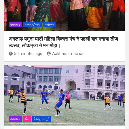
उत्तराखंड
देहरादून/मसूरी
मनोरंजन
अगलाड़ यमुना घाटी महिला विकास मंच ने पहली बार मनाया तीज
उत्सव, लोकनृत्य ने मन मोहा।
50 minutes ago
Aakharsamachar
उत्तराखंड
खेल
देहरादून/मसूरी