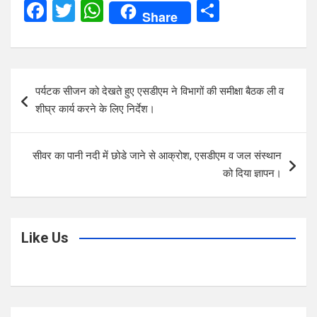
F
T
W
S
Share
a
wi
h
h
ce
tt
at
ar
b
er
s
e
Post
पर्यटक सीजन को देखते हुए एसडीएम ने विभागों की समीक्षा बैठक ली व
o
A
navigation
शीघ्र कार्य करने के लिए निर्देश।
o
p
k
p
सीवर का पानी नदी में छोडे जाने से आक्रोश, एसडीएम व जल संस्थान
को दिया ज्ञापन।
Like Us