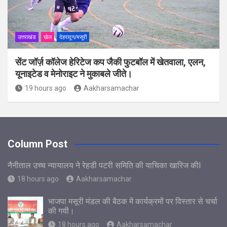
उत्तराखंड
खेल
देहरादून/मसूरी
सेंट जॉर्ज़ कॉलेज हेरिटेज कप जैकी फुटबॉल में खेतवाला, एलन,
यूनाइटेड व मेनोराइट ने मुकाबले जीते।
19 hours ago
Aakharsamachar
Column Post
नैनीताल उच्च न्यायालय ने रेहडी पटरी समिति की याचिका खारिज कीl
18 hours ago
Aakharsamachar
भाजपा मसूरी मंडल की बैठक में कार्यक्रमों पर विस्तार से चर्चा
की गयी।
18 hours ago
Aakharsamachar