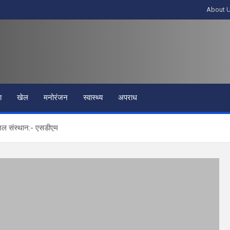
About 
ा
खेल
मनोरंजन
स्वास्थ्य
अपराध
 जल संस्थान:- एसडीएम