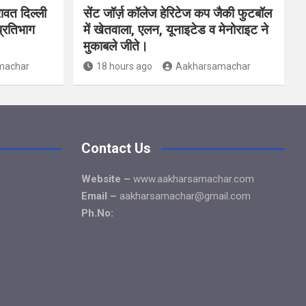
ावत दिल्ली
सेंट जॉर्ज़ कॉलेज हेरिटेज कप जैकी फुटबॉल
प्रतिभाग
में खेतवाला, एलन, यूनाइटेड व मेनोराइट ने
मुकाबले जीते।
machar
18 hours ago
Aakharsamachar
Contact Us
Website –
www.aakharsamachar.com
Email –
aakharsamachar@gmail.com
Ph.No: