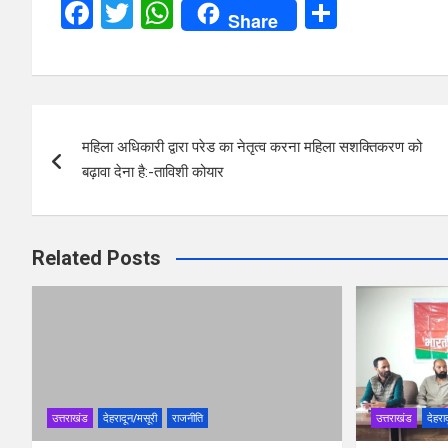
F
T
W
S
Share
a
wi
h
h
ce
tt
at
ar
b
er
s
e
Post
o
A
महिला अधिकारी द्वारा परेड का नेतृत्व करना महिला सशक्तिकरण को
navigation
o
p
बढ़ावा देना है:-ताविशी कोयार
k
p
Related Posts
उत्तराखंड
देहरादून/मसूरी
राजनीति
उत्तराखंड
देहरा