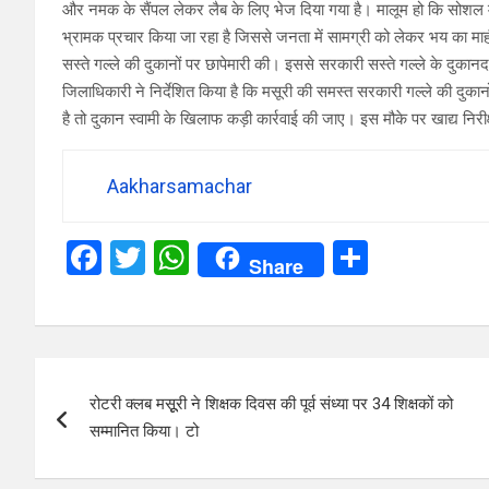
और नमक के सैंपल लेकर लैब के लिए भेज दिया गया है। मालूम हो कि सोशल म
भ्रामक प्रचार किया जा रहा है जिससे जनता में सामग्री को लेकर भय का माह
सस्ते गल्ले की दुकानों पर छापेमारी की। इससे सरकारी सस्ते गल्ले के दुका
जिलाधिकारी ने निर्देशित किया है कि मसूरी की समस्त सरकारी गल्ले की दुका
है तो दुकान स्वामी के खिलाफ कड़ी कार्रवाई की जाए। इस मौके पर खाद्य निरी
Aakharsamachar
F
T
W
S
Share
a
wi
h
h
ce
tt
at
ar
b
er
s
e
Post
o
A
रोटरी क्लब मसूूरी ने शिक्षक दिवस की पूर्व संध्या पर 34 शिक्षकों को
navigation
o
p
सम्मानित किया। टो
k
p