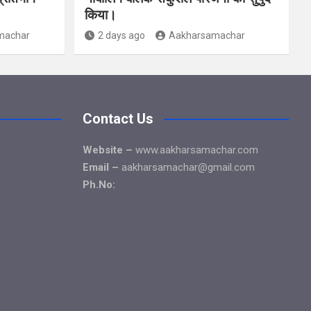
किया।
machar
2 days ago
Aakharsamachar
Contact Us
Website –
www.aakharsamachar.com
Email –
aakharsamachar@gmail.com
Ph.No: