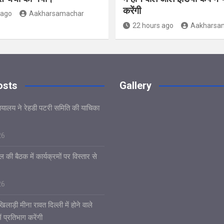
करेंगी
 ago
Aakharsamachar
22 hours ago
Aakharsa
osts
Gallery
यायालय ने रेहडी पटरी समिति की याचिका
26
 की बैठक में कार्यक्रमों पर विस्तार से
26
िलाड़ी मीना रावत दिल्ली में होने वाले
 प्रतिभाग करेंगी