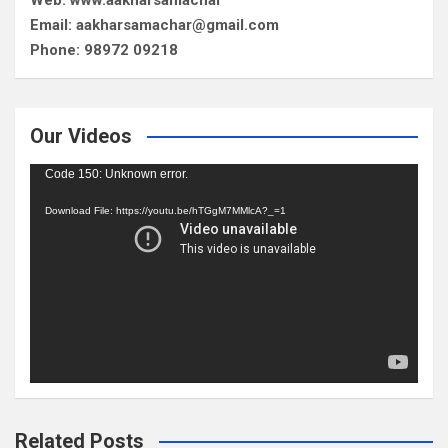
Web: www.aakharsamachar
Email: aakharsamachar@gmail.com
Phone: 98972 09218
Our Videos
Video
Code 150: Unknown error.
Player
Download File: https://youtu.be/hTGgM7MMlcA?_=1
Related Posts