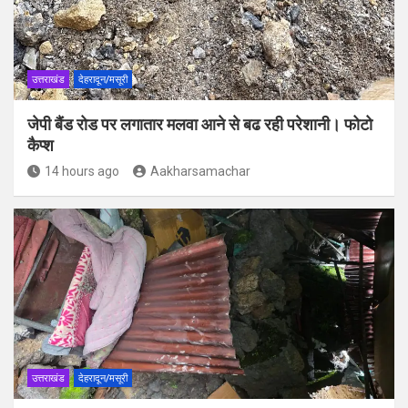
उत्तराखंड
देहरादून/मसूरी
जेपी बैंड रोड पर लगातार मलवा आने से बढ रही परेशानी। फोटो
कैप्श
14 hours ago
Aakharsamachar
उत्तराखंड
देहरादून/मसूरी