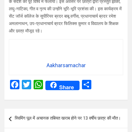
के संदेश को पूरे विश्व में फैलाया। इस अवसर पर छात्रों द्वारा प्रस्तुत झाँकी,
लघु-नाटिका, गीत व नृत्य की उन्होंने भूरि-भूरि प्रशंसा की। इस कार्यक्रम में
सेंट जॉर्ज कॉलेज के सुपीरियर ब्रदर बाबू वर्गीस, प्रधानाचार्य ब्रदर रमेश
अमलानाथन, उप-प्रधानाचार्य ब्रदर फिलिक्स कुमार व विद्यालय के शिक्षक
और छात्र मौजूद रहे।
Aakharsamachar
F
T
W
S
Share
a
wi
h
h
ce
tt
at
ar
b
er
s
e
Post
स्विमिंग पूल में अचानक तबियत खराब होने पर 13 वर्षीय छात्र की मौत।
o
A
navigation
o
p