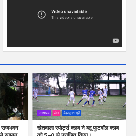
उत्तराखंड
खेल
देहरादून/मसूरी
ीप राजभवन
खेतवाला स्पोर्ट्स क्लब ने ब्लू फुटबॉल क्लब
 से सामान
को 5–0 से पराजित किया।