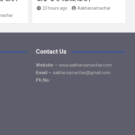
23 hours ago
Aakharsamachar
machar
Contact Us
Website –
www.aakharsamachar.com
Email –
aakharsamachar@gmail.com
Ph.No: