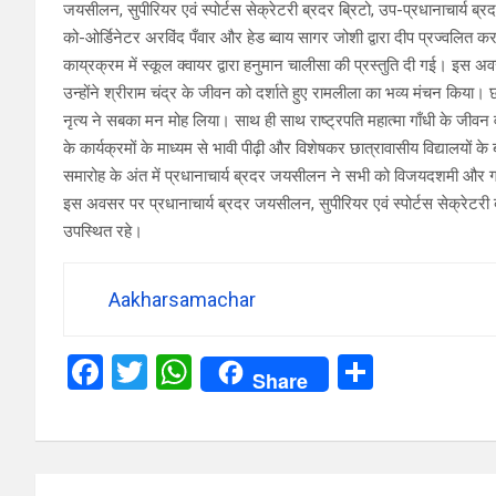
जयसीलन, सुपीरियर एवं स्पोर्टस सेक्रेटरी ब्रदर ब्रिटो, उप-प्रधानाचार्य ब
को-ओर्डिनेटर अरविंद पँवार और हेड ब्वाय सागर जोशी द्वारा दीप प्रज्वलित 
काय्रक्रम में स्कूल क्वायर द्वारा हनुमान चालीसा की प्रस्तुति दी गई। इस
उन्होंने श्रीराम चंद्र के जीवन को दर्शाते हुए रामलीला का भव्य मंचन किया।
नृत्य ने सबका मन मोह लिया। साथ ही साथ राष्ट्रपति महात्मा गाँधी के जीवन
के कार्यक्रमों के माध्यम से भावी पीढ़ी और विशेषकर छात्रावासीय विद्यालयों के 
समारोह के अंत में प्रधानाचार्य ब्रदर जयसीलन ने सभी को विजयदशमी और ग
इस अवसर पर प्रधानाचार्य ब्रदर जयसीलन, सुपीरियर एवं स्पोर्टस सेक्रेटरी ब
उपस्थित रहे।
Aakharsamachar
F
T
W
S
Share
a
wi
h
h
ce
tt
at
ar
b
er
s
e
Post