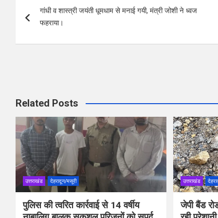
o
A
गांधी व शास्त्री जयंती धूमधाम से मनाई गयी, मंत्री जोशी ने ध्वज
navigation
o
p
फहराया।
k
p
Related Posts
उत्तराखंड
देहरादून/मसूरी
उत्तराखंड
देहरा
पुलिस की त्वरित कार्रवाई से 14 वर्षीय
जेपी बैंड 
नाबालिग बालक सकुशल परिजनों को सुपुर्द
रही परेशानी