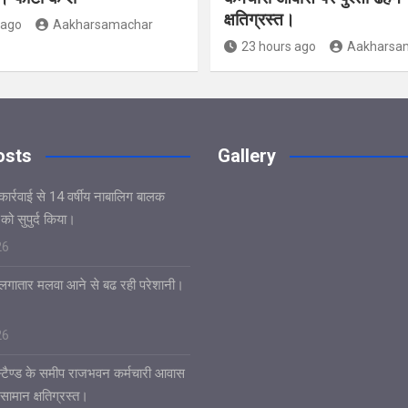
क्षतिग्रस्त।
 ago
Aakharsamachar
23 hours ago
Aakharsa
osts
Gallery
कार्रवाई से 14 वर्षीय नाबालिग बालक
ो सुपुर्द किया।
26
र लगातार मलवा आने से बढ रही परेशानी।
26
 स्टैण्ड के समीप राजभवन कर्मचारी आवास
 सामान क्षतिग्रस्त।