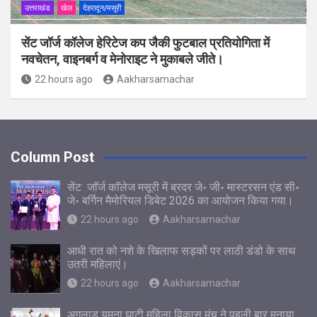
उत्तराखंड
खेल
देहरादून/मसूरी
सेंट जॉर्ज कॉलेज हेरिटेज कप जैकी फुटबाल प्रतियोगिता में
नवचेतन, वाइनबर्ग व मेनोराइट ने मुकाबले जीते।
22 hours ago
Aakharsamachar
Column Post
सेंट जाॅर्ज काॅलेज मसूरी में ब्रदर जे॰ जी॰ मास्टरसन एंड सी॰
जे॰ बर्गिन मैमोरियल डिबेट 2026 का आयोजन किया गया।
22 hours ago
Aakharsamachar
आधी रात को नशे के खिलाफ सड़कों पर लाठी डंडो के साथ
उतरी महिलाएं।
22 hours ago
Aakharsamachar
अगलाड़ यमुना घाटी महिला विकास मंच ने पहली बार मनाया