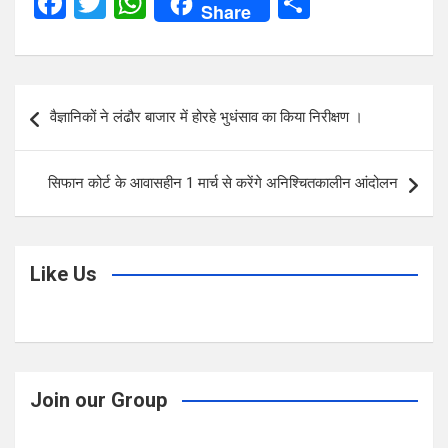
F
T
W
S
Share
a
wi
h
h
ce
tt
at
ar
b
er
s
e
Post
वैज्ञानिकों ने लंढौर बाजार में होरहे भुधंसाव का किया निरीक्षण ।
o
A
navigation
o
p
सिफान कोर्ट के आवासहीन 1 मार्च से करेंगे अनिश्चितकालीन आंदोलन
k
p
Like Us
Join our Group