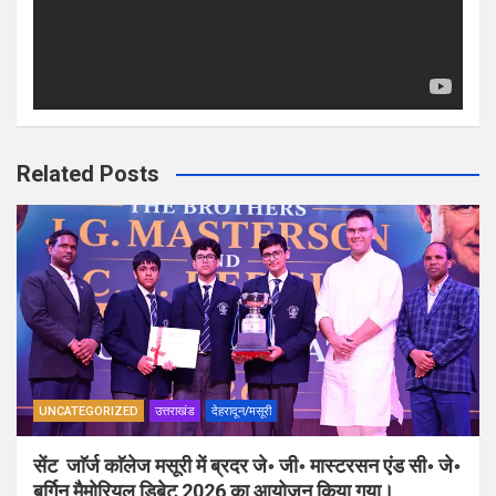
Related Posts
UNCATEGORIZED
उत्तराखंड
देहरादून/मसूरी
सेंट जाॅर्ज काॅलेज मसूरी में ब्रदर जे॰ जी॰ मास्टरसन एंड सी॰ जे॰
बर्गिन मैमोरियल डिबेट 2026 का आयोजन किया गया।