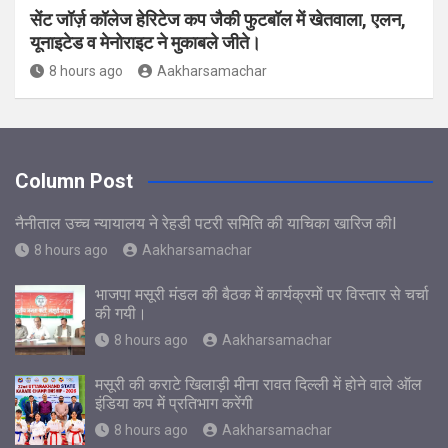
सेंट जॉर्ज़ कॉलेज हेरिटेज कप जैकी फुटबॉल में खेतवाला, एलन,
यूनाइटेड व मेनोराइट ने मुकाबले जीते।
8 hours ago
Aakharsamachar
Column Post
नैनीताल उच्च न्यायालय ने रेहडी पटरी समिति की याचिका खारिज कीl
8 hours ago
Aakharsamachar
भाजपा मसूरी मंडल की बैठक में कार्यक्रमों पर विस्तार से चर्चा
की गयी।
8 hours ago
Aakharsamachar
मसूरी की कराटे खिलाड़ी मीना रावत दिल्ली में होने वाले ऑल
इंडिया कप में प्रतिभाग करेंगी
8 hours ago
Aakharsamachar