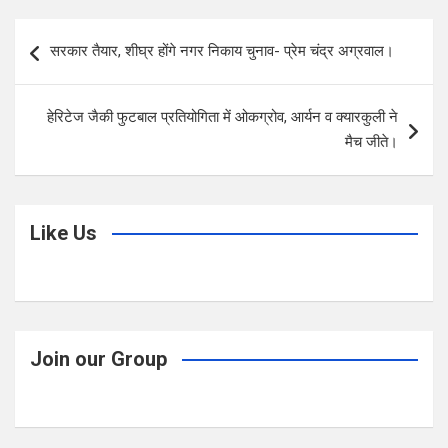
ce
tt
at
ar
b
er
s
e
Post
सरकार तैयार, शीघ्र होंगे नगर निकाय चुनाव- प्रेम चंद्र अग्रवाल।
o
A
navigation
o
p
हेरिटेज जैकी फुटबाल प्रतियोगिता में ओकग्रोव, आर्यन व क्यारकुली ने
k
p
मैच जीते।
Like Us
Join our Group