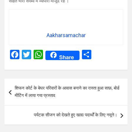
सहित भारी संख्या में व्यापारी मौजूद रहे ।
Aakharsamachar
F
T
W
S
Share
a
wi
h
h
ce
tt
at
ar
b
er
s
e
Post
शिफन कोर्ट के बेघर परिवारों के आवास बनाने का रास्ता हुआ साफ़, बोर्ड
o
A
navigation
मीटिंग में लाया गया प्रस्ताव.
o
p
k
p
पर्यटक सीजन को देखते हुए खाद्य पदार्थों के लिए नमूने।