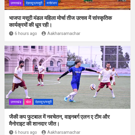
उत्तराखंड
देहरादून/मसूरी
मनोरंजन
भाजपा मसूरी मंडल महिला मोर्चा तीज उत्सव में सांस्कृतिक
कार्यक्रमों की धूम रही।
6 hours ago
Aakharsamachar
उत्तराखंड
खेल
देहरादून/मसूरी
जैकी कप फुटबाल में नवचेतन, वाइनबर्ग एलन ए टीम और
मैनोराइट की शानदार जीत।
6 hours ago
Aakharsamachar