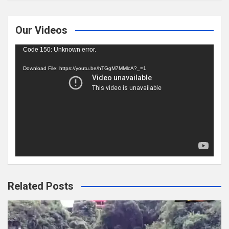
Our Videos
Video
Code 150: Unknown error.
Player
Download File: https://youtu.be/hTGgM7MMlcA?_=1
Related Posts