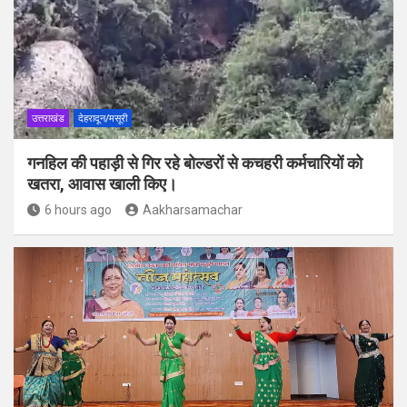
उत्तराखंड
देहरादून/मसूरी
गनहिल की पहाड़ी से गिर रहे बोल्डरों से कचहरी कर्मचारियों को
खतरा, आवास खाली किए।
6 hours ago
Aakharsamachar