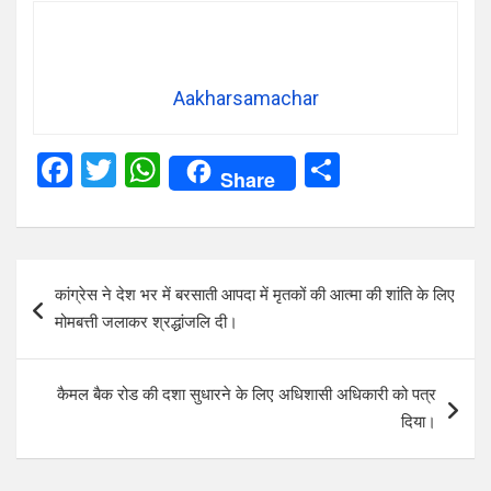
Aakharsamachar
F
T
W
S
Share
a
wi
h
h
ce
tt
at
ar
b
er
s
e
Post
कांग्रेस ने देश भर में बरसाती आपदा में मृतकों की आत्मा की शांति के लिए
o
A
navigation
मोमबत्ती जलाकर श्रद्धांजलि दी।
o
p
k
p
कैमल बैक रोड की दशा सुधारने के लिए अधिशासी अधिकारी को पत्र
दिया।