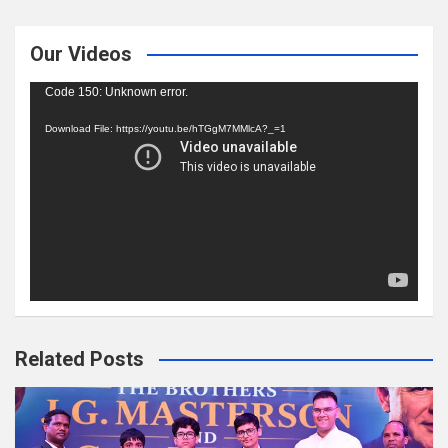
Our Videos
Video
Code 150: Unknown error.
Player
Download File: https://youtu.be/hTGgM7MMlcA?_=1
Related Posts