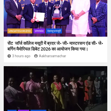
UNCATEGORIZED
उत्तराखंड
देहरादून/मसूरी
सेंट जाॅर्ज काॅलेज मसूरी में ब्रदर जे॰ जी॰ मास्टरसन एंड सी॰ जे॰
बर्गिन मैमोरियल डिबेट 2026 का आयोजन किया गया।
3 hours ago
Aakharsamachar