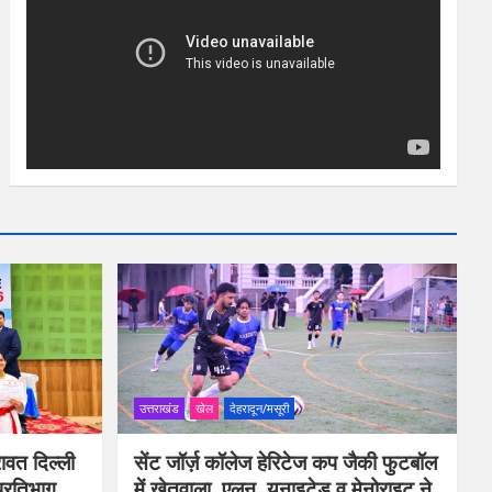
उत्तराखंड
खेल
देहरादून/मसूरी
ावत दिल्ली
सेंट जॉर्ज़ कॉलेज हेरिटेज कप जैकी फुटबॉल
प्रतिभाग
में खेतवाला, एलन, यूनाइटेड व मेनोराइट ने