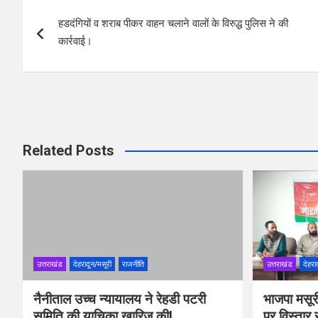
Post
o
A
हडदंगियों व शराब पीकर वाहन चलाने वालों के विरुद्ध पुलिस ने की
navigation
o
p
कार्रवाई।
k
p
Related Posts
उत्तराखंड
देहरादून/मसूरी
राजनीति
उत्तराखंड
देहरा
नैनीताल उच्च न्यायालय ने रेहडी पटरी
भाजपा मसूरी
समिति की याचिका खारिज कीl
पर विस्तार 