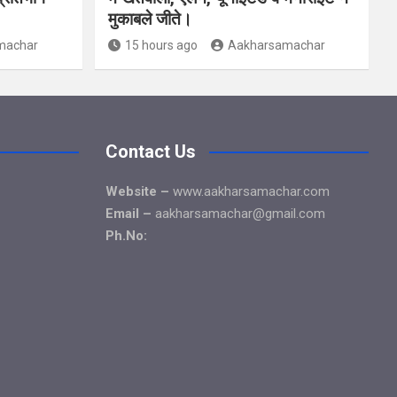
मुकाबले जीते।
machar
15 hours ago
Aakharsamachar
Contact Us
Website –
www.aakharsamachar.com
Email –
aakharsamachar@gmail.com
Ph.No: