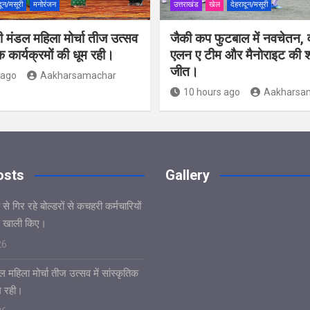
दून/मसूरी
मनोरंजन
उत्तराखंड
खेल
देहरादून/मसूरी
ी मंडल महिला मोर्चा तीज उत्सव
जैकी कप फुटबाल में नवचेतन, व
िक कार्यक्रमों की धूम रही।
एलन ए टीम और मैनोराइट की 
जीत।
 ago
Aakharsamachar
10 hours ago
Aakharsa
osts
Gallery
े गिर रहे बोल्डरों से कचहरी कर्मचारियों
 खाली किए।
26
 महिला मोर्चा तीज उत्सव में सांस्कृतिक
ूम रही।