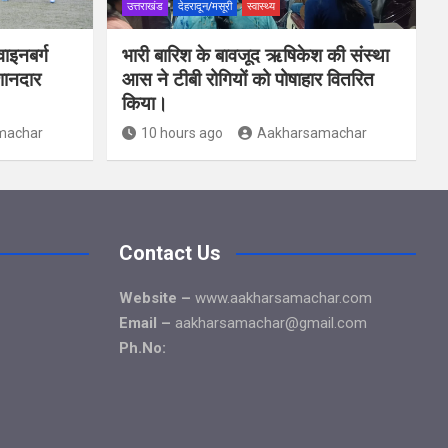
उत्तराखंड
देहरादून/मसूरी
स्वास्थ्य
ाइनबर्ग
भारी बारिश के बावजूद ऋषिकेश की संस्था
शानदार
आस ने टीबी रोगियों को पोषाहार वितरित
किया।
machar
10 hours ago
Aakharsamachar
Contact Us
Website –
www.aakharsamachar.com
Email –
aakharsamachar@gmail.com
Ph.No: