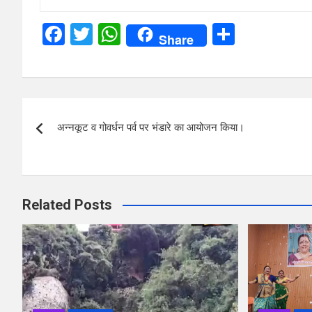
F
T
W
S
Share
a
wi
h
h
ce
tt
at
ar
b
er
s
e
Post
o
A
अन्नकूट व गोवर्धन पर्व पर भंडारे का आयोजन किया।
navigation
o
p
k
p
Related Posts