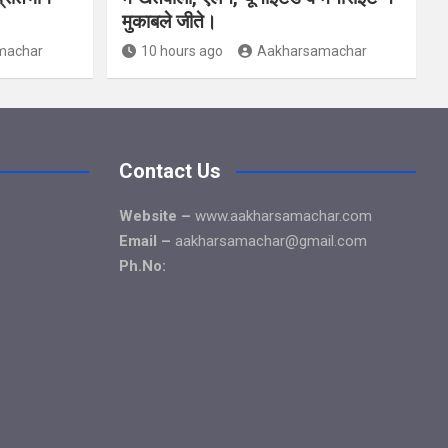
मुकाबले जीते।
machar
10 hours ago
Aakharsamachar
Contact Us
Website –
www.aakharsamachar.com
Email –
aakharsamachar@gmail.com
Ph.No: