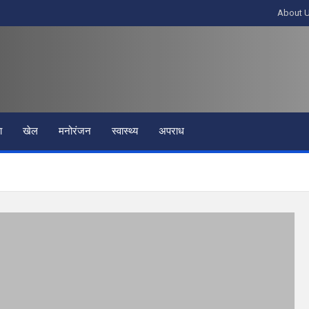
About 
ा
खेल
मनोरंजन
स्वास्थ्य
अपराध