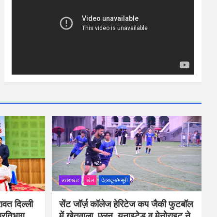
उत्तराखंड
खेल
देहरादून/मसूरी
ावत दिल्ली
सेंट जॉर्ज़ कॉलेज हेरिटेज कप जैकी फुटबॉल
प्रतिभाग
में खेतवाला, एलन, यूनाइटेड व मेनोराइट ने