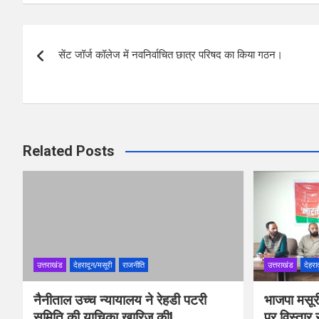
ce
tt
at
ar
b
er
s
e
Post
o
A
सेंट जॉर्ज कॉलेज में नवनिर्वाचित छात्र परिषद का किया गठन।
navigation
o
p
k
p
Related Posts
उत्तराखंड
देहरादून/मसूरी
राजनीति
उत्तराखंड
देहरा
नैनीताल उच्च न्यायालय ने रेहडी पटरी
भाजपा मसूरी
समिति की याचिका खारिज कीl
पर विस्तार 